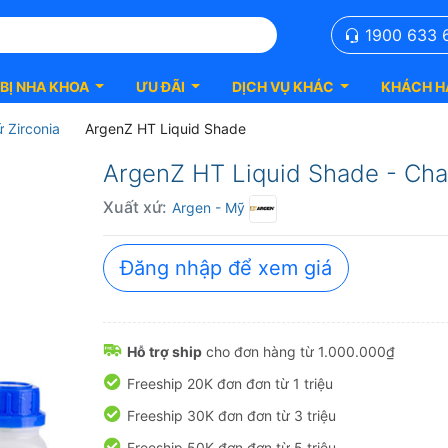
1900 633 
 BỊ NHA KHOA
ƯU ĐÃI
DỊCH VỤ KHÁC
KHÁCH H
ứ Zirconia
ArgenZ HT Liquid Shade
ArgenZ HT Liquid Shade - Cha
Xuất xứ:
Argen
- Mỹ
Đăng nhập để xem giá
Hỗ trợ ship
cho đơn hàng từ 1.000.000₫
Freeship 20K đơn đơn từ 1 triệu
Freeship 30K đơn đơn từ 3 triệu
Freeship 50K đơn đơn từ 5 triệu