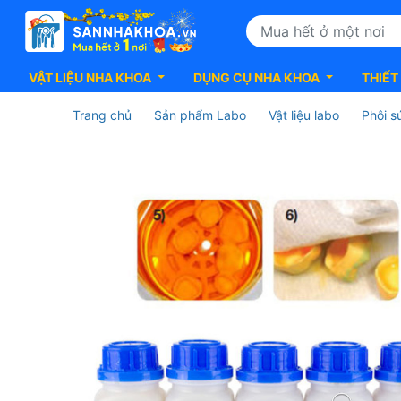
VẬT LIỆU NHA KHOA
DỤNG CỤ NHA KHOA
THIẾT
Trang chủ
Sản phẩm Labo
Vật liệu labo
Phôi s
ArgenZ
HT
Liquid
Shade