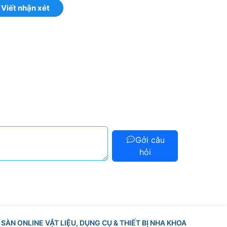
Viết nhận xét
Gởi câu
hỏi
SÀN ONLINE VẬT LIỆU, DỤNG CỤ & THIẾT BỊ NHA KHOA