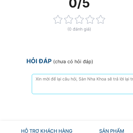
0/5
Rating:
0%
(0 đánh giá)
HỎI ĐÁP
(chưa có hỏi đáp)
HỖ TRỢ KHÁCH HÀNG
SẢN PHẨM