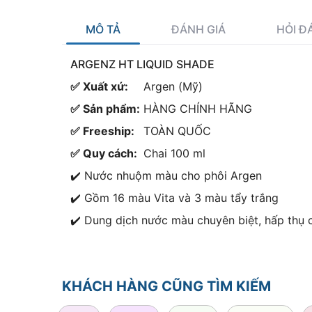
MÔ TẢ
ĐÁNH GIÁ
HỎI Đ
ARGENZ HT LIQUID SHADE
✅ Xuất xứ:
Argen (Mỹ)
✅ Sản phẩm:
HÀNG CHÍNH HÃNG
✅ Freeship:
TOÀN QUỐC
✅ Quy cách:
Chai 100 ml
✔️ Nước nhuộm màu cho phôi Argen
✔️ Gồm 16 màu Vita và 3 màu tẩy trắng
✔️ Dung dịch nước màu chuyên biệt, hấp thụ 
KHÁCH HÀNG CŨNG TÌM KIẾM