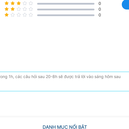
0
0
0
DANH MỤC NỔI BẬT