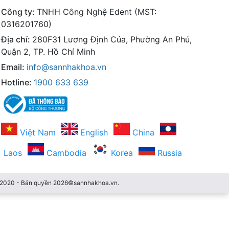
Công ty:
TNHH Công Nghệ Edent (MST:
0316201760)
Địa chỉ:
280F31 Lương Định Của, Phường An Phú,
Quận 2, TP. Hồ Chí Minh
Email:
info@sannhakhoa.vn
Hotline:
1900 633 639
Việt Nam
English
China
Laos
Cambodia
Korea
Russia
3/2020 - Bản quyền 2026©sannhakhoa.vn.