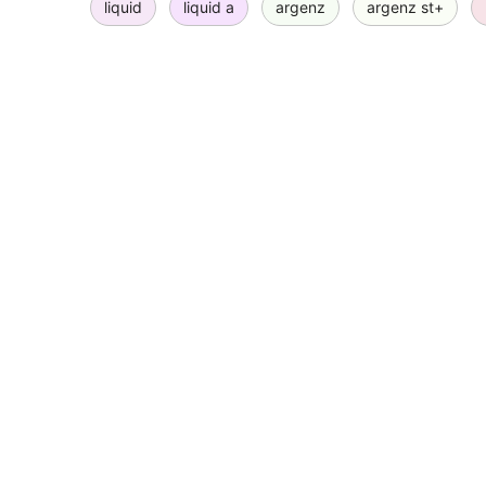
liquid
liquid a
argenz
argenz st+