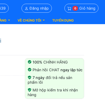
Giỏ hàng
639
Đăng nhập
0
ÀNG
VỀ CHÚNG TÔI
TUYỂN DỤNG
i
100%
CHÍNH HÃNG
Phản hồi CHAT
ngay lập tức
7 ngày
đổi trả nếu sản
phẩm lỗi
Mở hộp kiểm tra khi nhận
hàng