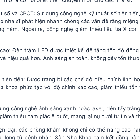
n mở ra cơ hội phát triển chuyên môn cho các nha sĩ.
t số và CBCT: Sử dụng công nghệ kỹ thuật số tiên tiến
 trợ nha sĩ phát hiện nhanh chóng các vấn đề răng miệng
g hàm. Ngoài ra, công nghệ giảm thiểu liều tia X còn
ao: Đèn trám LED được thiết kế để tăng tốc độ đông c
g và hiệu quả hơn. Ánh sáng an toàn, không gây tổn thư
.
tiên tiến: Được trang bị các chế độ điều chỉnh linh h
a khoa phức tạp với độ chính xác cao, giảm thiểu tổn 
ụng công nghệ ánh sáng xanh hoặc laser, đèn tẩy trắng
giảm thiểu cảm giác ê buốt, mang lại nụ cười tự tin và 
n đại, các phòng khám không chỉ có thể nâng cao nă
ài lòng từ bệnh nhân. Sàn Nha Khoa cam kết đồng hà