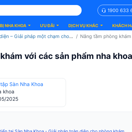
1900 633 
 BỊ NHA KHOA
ƯU ĐÃI
DỊCH VỤ KHÁC
KHÁCH H
iải pháp một chạm cho bệnh viện hiện đại
Nâng tầm phòng khám với các 
hám với các sản phẩm nha khoa t
 tập Sàn Nha Khoa
a khoa
05/2025
 tiến tại Sàn Nha Khoa - Giải pháp toàn diện cho phòng khám