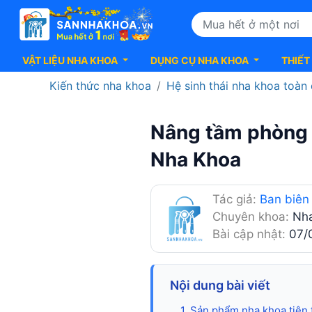
VẬT LIỆU NHA KHOA
DỤNG CỤ NHA KHOA
THIẾT
Kiến thức nha khoa
Hệ sinh thái nha khoa toàn diện – G
Nâng
Nâng tầm phòng k
Nha Khoa
tầm
phòng
Tác giả:
Ban biên
Chuyên khoa:
Nh
Bài cập nhật:
07/
khám
với
Nội dung bài viết
1. Sản phẩm nha khoa tiên