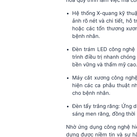
hóa quy trình làm việc mà cò
Hệ thống X-quang kỹ thuậ
ảnh rõ nét và chi tiết, hỗ
hoặc các tổn thương xươn
bệnh nhân.
Đèn trám LED công nghệ c
trình điều trị nhanh chón
bền vững và thẩm mỹ cao
Máy cắt xương công nghệ 
hiện các ca phẫu thuật nh
cho bệnh nhân.
Đèn tẩy trắng răng: Ứng d
sáng men răng, đồng thời 
Nhờ ứng dụng công nghệ hiệ
dựng được niềm tin và sự h