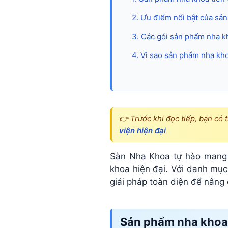
các
2. Ưu điểm nổi bật của sả
3. Các gói sản phẩm nha 
sản
4. Vì sao sản phẩm nha kho
phẩm
nha
👉 Trước khi đọc tiếp, bạn có 
khoa
viện hiện đại
Sàn Nha Khoa tự hào mang 
tiên
khoa hiện đại. Với danh mục
giải pháp toàn diện để nâng 
tiến
Sản phẩm nha khoa t