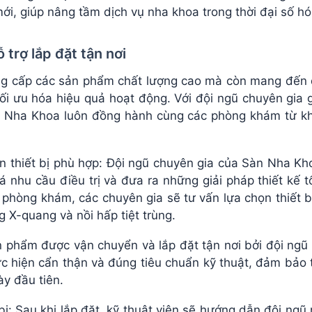
mới, giúp nâng tầm dịch vụ nha khoa trong thời đại số hó
trợ lắp đặt tận nơi
g cấp các sản phẩm chất lượng cao mà còn mang đến dị
ối ưu hóa hiệu quả hoạt động. Với đội ngũ chuyên gia g
n Nha Khoa luôn đồng hành cùng các phòng khám từ kh
ọn thiết bị phù hợp: Đội ngũ chuyên gia của Sàn Nha Kh
 nhu cầu điều trị và đưa ra những giải pháp thiết kế t
 phòng khám, các chuyên gia sẽ tư vấn lựa chọn thiết b
 X-quang và nồi hấp tiệt trùng.
ản phẩm được vận chuyển và lắp đặt tận nơi bởi đội ngũ
ực hiện cẩn thận và đúng tiêu chuẩn kỹ thuật, đảm bảo 
y đầu tiên.
ị: Sau khi lắp đặt, kỹ thuật viên sẽ hướng dẫn đội ngũ