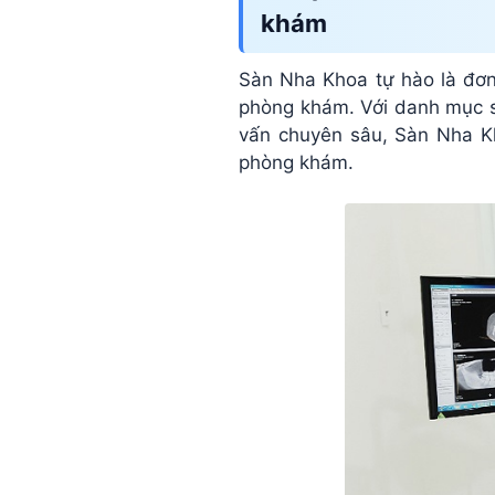
tại
khám
Sàn
Sàn Nha Khoa tự hào là đơn
phòng khám. Với danh mục sả
Nha
vấn chuyên sâu, Sàn Nha Kh
phòng khám.
Khoa