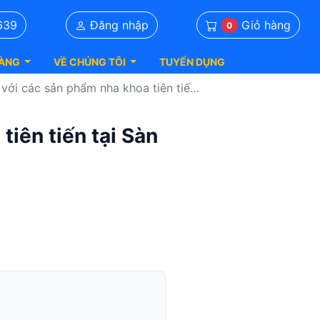
Giỏ hàng
639
Đăng nhập
0
ÀNG
VỀ CHÚNG TÔI
TUYỂN DỤNG
sản phẩm nha khoa tiên tiến tại Sàn Nha Khoa
iên tiến tại Sàn