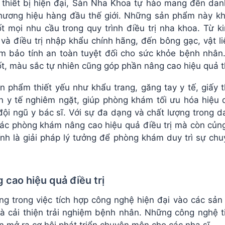
 thiết bị hiện đại, Sàn Nha Khoa tự hào mang đến d
thương hiệu hàng đầu thế giới. Những sản phẩm này k
t mọi nhu cầu trong quy trình điều trị nha khoa. Từ k
ê và điều trị nhập khẩu chính hãng, đến bông gạc, vật
m bảo tính an toàn tuyệt đối cho sức khỏe bệnh nhân.
ốt, màu sắc tự nhiên cũng góp phần nâng cao hiệu quả t
n phẩm thiết yếu như khẩu trang, găng tay y tế, giấy t
ẩn y tế nghiêm ngặt, giúp phòng khám tối ưu hóa hiệu 
ội ngũ y bác sĩ. Với sự đa dạng và chất lượng trong d
ác phòng khám nâng cao hiệu quả điều trị mà còn củng 
nh là giải pháp lý tưởng để phòng khám duy trì sự chu
 cao hiệu quả điều trị
ng trong việc tích hợp công nghệ hiện đại vào các sả
và cải thiện trải nghiệm bệnh nhân. Những công nghệ ti