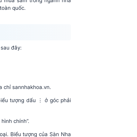
cầu mua sắm trong ngành nha
toàn quốc​.
 sau đây:
ịa chỉ sannhakhoa.vn.
biểu tượng dấu ⋮ ở góc phải
hình chính”.
hoại. Biểu tượng của Sàn Nha