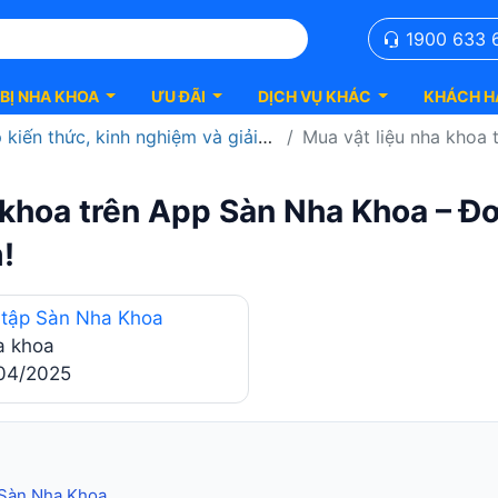
1900 633 
 BỊ NHA KHOA
ƯU ĐÃI
DỊCH VỤ KHÁC
KHÁCH H
 và giải pháp mua sắm thông minh cho phòng khám hiện đại
Mua vật liệu nha khoa trên App 
 khoa trên App Sàn Nha Khoa – Đơ
!
 tập Sàn Nha Khoa
a khoa
04/2025
p Sàn Nha Khoa