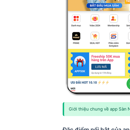
Giới thiệu chung về app Sàn 
Đặc điểm nổi bật của a