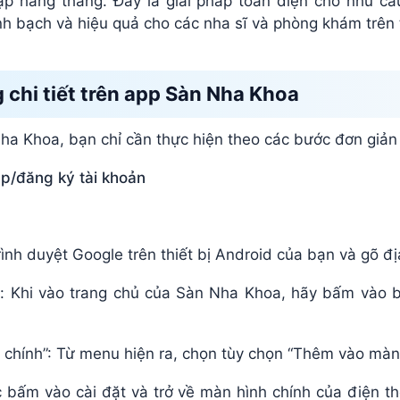
cập hàng tháng. Đây là giải pháp toàn diện cho nhu 
inh bạch và hiệu quả cho các nha sĩ và phòng khám trên 
chi tiết trên app Sàn Nha Khoa
a Khoa, bạn chỉ cần thực hiện theo các bước đơn giản
p/đăng ký tài khoản
rình duyệt Google trên thiết bị Android của bạn và gõ đ
: Khi vào trang chủ của Sàn Nha Khoa, hãy bấm vào 
chính”: Từ menu hiện ra, chọn tùy chọn “Thêm vào màn 
c bấm vào cài đặt và trở về màn hình chính của điện t