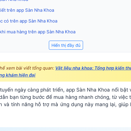
tiết trên app Sàn Nha Khoa
hác có trên app Sàn Nha Khoa
 khi mua hàng trên app Sàn Nha Khoa
Hiển thị đầy đủ
thể xem bài viết tổng quan:
Vật liệu nha khoa: Tổng hợp kiến th
ng khám hiện đại
tuyến ngày càng phát triển, app Sàn Nha Khoa nổi bật vớ
 dẫn bạn từng bước để mua hàng nhanh chóng, từ việc t
h và tính năng hỗ trợ mà ứng dụng này mang lại, giúp