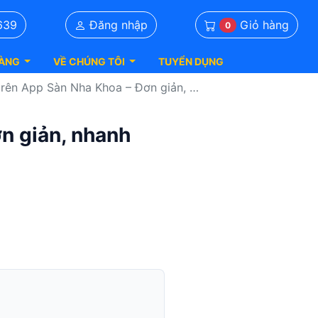
Giỏ hàng
639
Đăng nhập
0
ÀNG
VỀ CHÚNG TÔI
TUYỂN DỤNG
Sàn Nha Khoa – Đơn giản, nhanh gọn, chỉ vài chạm!
n giản, nhanh