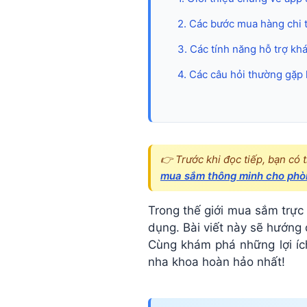
trên
2. Các bước mua hàng chi 
3. Các tính năng hỗ trợ k
App
4. Các câu hỏi thường gặp
Sàn
Nha
👉 Trước khi đọc tiếp, bạn có 
Khoa
mua sắm thông minh cho phò
Trong thế giới mua sắm trực 
–
dụng. Bài viết này sẽ hướng
Cùng khám phá những lợi íc
Đơn
nha khoa hoàn hảo nhất!