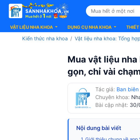
VẬT LIỆU NHA KHOA
DỤNG CỤ NHA KHOA
THIẾT
Kiến thức nha khoa
Vật liệu nha khoa: Tổng hợp kiến thức, kinh nghiệm
Mua
Mua vật liệu nha
gọn, chỉ vài chạm
vật
liệu
Tác giả:
Ban biên
Chuyên khoa:
Nh
Bài cập nhật:
30/
nha
khoa
Nội dung bài viết
1. Giới thiệu chung về ap