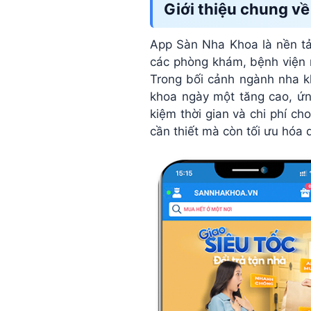
giản,
Giới thiệu chung v
nhanh
App Sàn Nha Khoa là nền tả
các phòng khám, bệnh viện n
gọn,
Trong bối cảnh ngành nha k
khoa ngày một tăng cao, ứn
kiệm thời gian và chi phí 
chỉ
cần thiết mà còn tối ưu hóa 
vài
chạm!