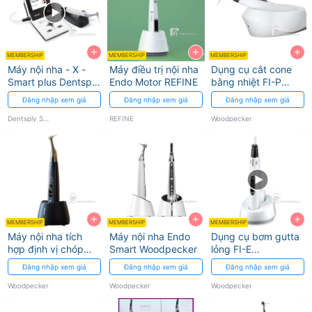
+
+
+
MEMBERSHIP
MEMBERSHIP
MEMBERSHIP
Máy nội nha - X -
Máy điều trị nội nha
Dụng cụ cắt cone
Smart plus Dentsply
Endo Motor REFINE
bằng nhiệt FI-P
Sirona
Woodpecker
Đăng nhập xem giá
Đăng nhập xem giá
Đăng nhập xem giá
Dentsply Sirona
REFINE
Woodpecker
+
+
+
MEMBERSHIP
MEMBERSHIP
MEMBERSHIP
Máy nội nha tích
Máy nội nha Endo
Dụng cụ bơm gutta
hợp định vị chóp
Smart Woodpecker
lỏng FI-E
Yoshi AI Motor 3
Woodpecker
Đăng nhập xem giá
Đăng nhập xem giá
Đăng nhập xem giá
trong 1
Woodpecker
Woodpecker
Woodpecker