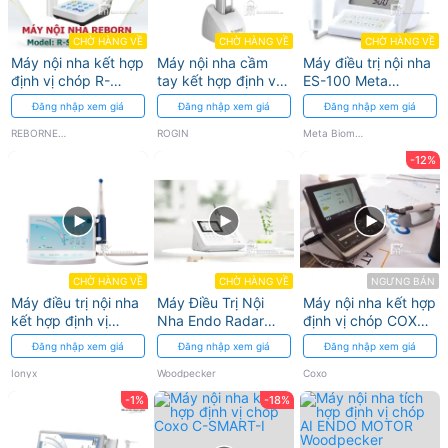
CHỜ HÀNG VỀ
CHỜ HÀNG VỀ
CHỜ HÀNG VỀ
Máy nội nha kết hợp
Máy nội nha cầm
Máy điều trị nội nha
định vị chóp R-
tay kết hợp định vị
ES-100 Meta
SMART PLUS +
chóp ELITE MAX
Biomed
Đăng nhập xem giá
Đăng nhập xem giá
Đăng nhập xem giá
REBORNENDO
ROGIN
REBORNENDO
ROGIN
Meta Biomed
-12%
CHỜ HÀNG VỀ
CHỜ HÀNG VỀ
NGƯNG BÁN
Máy điều trị nội nha
Máy Điều Trị Nội
Máy nội nha kết hợp
kết hợp định vị
Nha Endo Radar
định vị chóp COXO
chóp ENDY 6200
Plus - Woodpecker
C-SMART 1 PRO
Đăng nhập xem giá
Đăng nhập xem giá
Đăng nhập xem giá
Ionyx
Ionyx
Woodpecker
Coxo
-1%
-18%