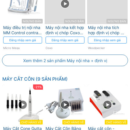
NGƯNG BÁN
NGƯNG BÁN
NGƯNG BÁN
Máy điều trị nội nha
Máy nội nha kết hợp
Máy nội nha tích
MM Control contra-
định vị chóp Coxo
hợp định vị chóp AI
angle Micro Mega
C-SMART-I
ENDO MOTOR
Đăng nhập xem giá
Đăng nhập xem giá
Đăng nhập xem giá
Woodpecker
Micro Mega
Coxo
Woodpecker
Xem thêm 2 sản phẩm Máy nội nha + định vị
MÁY CẮT CÔN (9 SẢN PHẨM)
-21%
CHỜ HÀNG VỀ
CHỜ HÀNG VỀ
CHỜ HÀNG VỀ
Máy Cắt Cone Gutta
Máy Cắt Côn Bằng
Máy cắt côn -