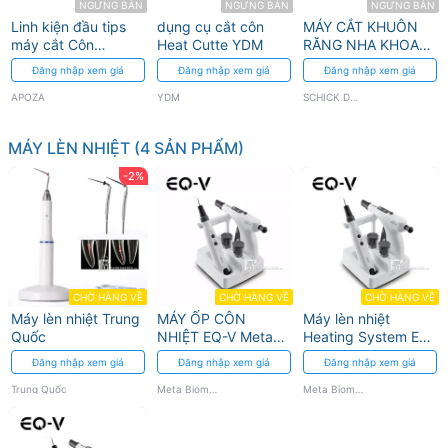
NGƯNG BÁN
NGƯNG BÁN
NGƯNG BÁN
Linh kiện đầu tips
dụng cụ cắt côn
MÁY CẮT KHUÔN
máy cắt Côn
Heat Cutte YDM
RĂNG NHA KHOA
APOZA
G2 CONCEPT
Đăng nhập xem giá
Đăng nhập xem giá
Đăng nhập xem giá
SCHICK DENTAL
APOZA
YDM
SCHICK DENTAL
MÁY LÈN NHIỆT (4 SẢN PHẨM)
-2%
CHỜ HÀNG VỀ
CHỜ HÀNG VỀ
CHỜ HÀNG VỀ
Máy lèn nhiệt Trung
MÁY ỐP CÔN
Máy lèn nhiệt
Quốc
NHIỆT EQ-V Meta
Heating System EQ-
Biomed
V (Thiết bị trám bít
Đăng nhập xem giá
Đăng nhập xem giá
Đăng nhập xem giá
ống tủy EQ-V) Meta
Biomed
Trung Quốc
Meta Biomed
Meta Biomed