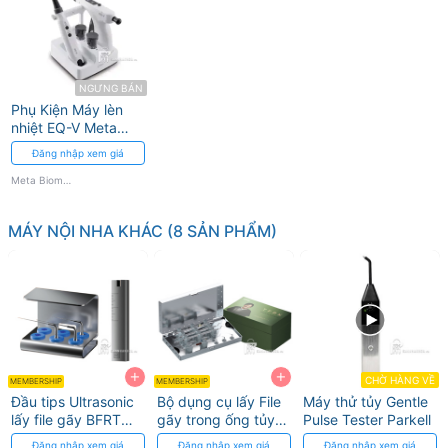
NGƯNG BÁN
Phụ Kiện Máy lèn
nhiệt EQ-V Meta
Biomed
Đăng nhập xem giá
Meta Biomed
MÁY NỘI NHA KHÁC (8 SẢN PHẨM)
+
+
CHỜ HÀNG VỀ
MEMBERSHIP
MEMBERSHIP
Đầu tips Ultrasonic
Bộ dụng cụ lấy File
Máy thử tủy Gentle
lấy file gãy BFRT
gãy trong ống tủy
Pulse Tester Parkell
DTE, EMS
TFRK EMS:
Đăng nhập xem giá
Đăng nhập xem giá
Đăng nhập xem giá