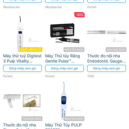
TERAUCHI FILE
REMOVAL KIT FULL
Woodpecker
Woodpecker
Parkell
-30%
CHỜ HÀNG VỀ
NGƯNG BÁN
NGƯNG BÁN
Máy thử tuỷ Digitest
Máy Thử tủy Răng
Thước đo nội nha
3 Pulp Vitality
Gentle Pulse™
Endodontic Gauge
Tester Parkell
Analog Pulp Vitality
YDM
Đăng nhập xem giá
Đăng nhập xem giá
Đăng nhập xem giá
Tester
Parkell
Parkell
YDM
NGƯNG BÁN
NGƯNG BÁN
Thước đo nội nha
Máy Thử Tủy PULP