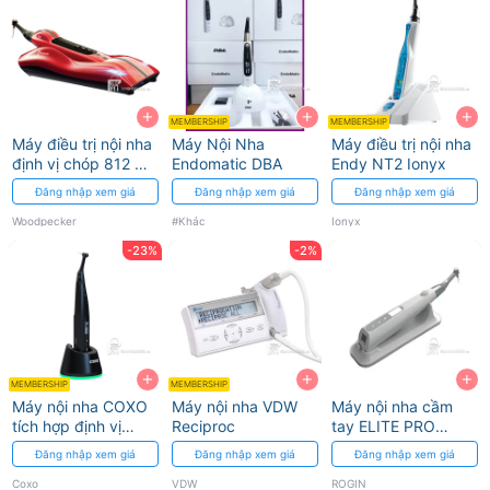
+
+
+
MEMBERSHIP
MEMBERSHIP
Máy điều trị nội nha
Máy Nội Nha
Máy điều trị nội nha
định vị chóp 812 MT
Endomatic DBA
Endy NT2 Ionyx
Endo Motor
Đăng nhập xem giá
Đăng nhập xem giá
Đăng nhập xem giá
Woodpecker
#Khác
Ionyx
-23%
-2%
+
+
+
MEMBERSHIP
MEMBERSHIP
Máy nội nha COXO
Máy nội nha VDW
Máy nội nha cầm
tích hợp định vị
Reciproc
tay ELITE PRO
chóp C-Smart Mini
ROGIN
Đăng nhập xem giá
Đăng nhập xem giá
Đăng nhập xem giá
AP+
Coxo
VDW
ROGIN