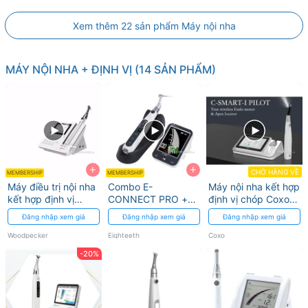
Xem thêm 22 sản phẩm Máy nội nha
MÁY NỘI NHA + ĐỊNH VỊ (14 SẢN PHẨM)
+
+
CHỜ HÀNG VỀ
MEMBERSHIP
MEMBERSHIP
Máy điều trị nội nha
Combo E-
Máy nội nha kết hợp
kết hợp định vị
CONNECT PRO +
định vị chóp Coxo
chóp Endo Radar
E-PEX PRO
C-SMART-I PILOT
Đăng nhập xem giá
Đăng nhập xem giá
Đăng nhập xem giá
Woodpecker
Eighteeth
Woodpecker
Eighteeth
Coxo
-20%