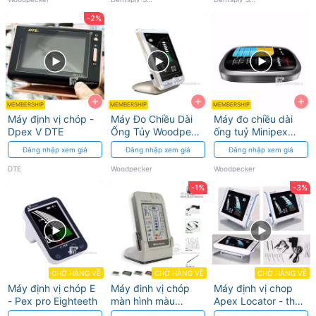
máy
-2%
tẩy
mô
tủy,
+
+
+
hàn
MEMBERSHIP
MEMBERSHIP
MEMBERSHIP
Máy định vị chóp -
Máy Đo Chiều Dài
Máy đo chiều dài
gutta
Dpex V DTE
Ống Tủy Woodpex
ống tuỷ Minipex
III Woodpecker -
Woodpecker
Đăng nhập xem giá
Đăng nhập xem giá
Đăng nhập xem giá
Màn Hình LCD
DTE
Woodpecker
Woodpecker
-1%
-3%
CHỜ HÀNG VỀ
CHỜ HÀNG VỀ
CHỜ HÀNG VỀ
Máy định vị chóp E
Máy đinh vị chóp
Máy định vị chop
- Pex pro Eighteeth
màn hình màu
Apex Locator - thế
RomiApex và phụ
hệ 3 Trung Quốc