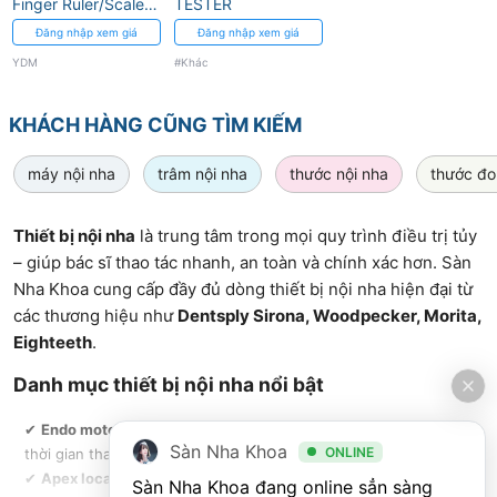
Finger Ruler/Scale
TESTER
YDM
Đăng nhập xem giá
Đăng nhập xem giá
YDM
#Khác
KHÁCH HÀNG CŨNG TÌM KIẾM
máy nội nha
trâm nội nha
thước nội nha
thước đo
Thiết bị nội nha
là trung tâm trong mọi quy trình điều trị tủy
– giúp bác sĩ thao tác nhanh, an toàn và chính xác hơn. Sàn
Nha Khoa cung cấp đầy đủ dòng thiết bị nội nha hiện đại từ
các thương hiệu như
Dentsply Sirona, Woodpecker, Morita,
Eighteeth
.
Danh mục thiết bị nội nha nổi bật
✔
Endo motor tích hợp định vị chóp
– giúp điều trị chính xác, giảm
Sàn Nha Khoa
ONLINE
thời gian thao tác
✔
Apex locator
– hiển thị rõ ràng, dễ dùng cho mọi cấp độ ca
Sàn Nha Khoa đang online sẳn sàng 