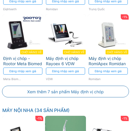
Đăng nhập xem giá
Đăng nhập xem giá
Đăng nhập xem giá
kiện Romidan
Eighteeth
Romidan
Trung Quốc
-1%
CHỜ HÀNG VỀ
CHỜ HÀNG VỀ
CHỜ HÀNG VỀ
Định vị chóp -
Máy định vị chóp
Máy định vị chóp
Rootor Meta Biomed
Rayoex 6 VDW
RomiApex Romidan
Đăng nhập xem giá
Đăng nhập xem giá
Đăng nhập xem giá
Meta Biomed
VDW
Romidan
Xem thêm 7 sản phẩm Máy định vị chóp
MÁY NỘI NHA (34 SẢN PHẨM)
-1%
-1%