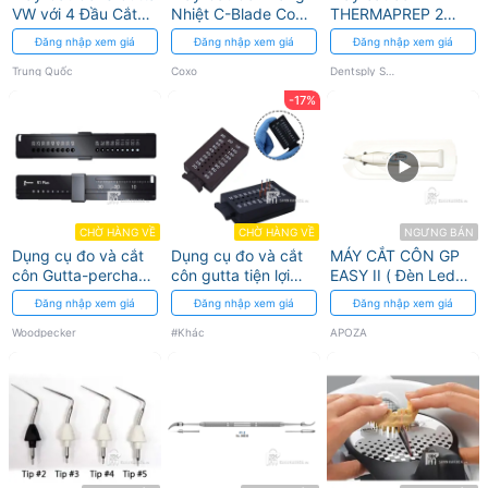
VW với 4 Đầu Cắt
Nhiệt C-Blade Coxo
THERMAPREP 2
và Sạc Không Dây
- Hiệu Suất Cao
Dentsply Sirona
Đăng nhập xem giá
Đăng nhập xem giá
Đăng nhập xem giá
Trung Quốc
Coxo
Dentsply Sirona
-17%
CHỜ HÀNG VỀ
CHỜ HÀNG VỀ
NGƯNG BÁN
Dụng cụ đo và cắt
Dụng cụ đo và cắt
MÁY CẮT CÔN GP
côn Gutta-percha
côn gutta tiện lợi
EASY II ( Đèn Led
R1 PLUS
loại tốt
10W ) APOZA
Đăng nhập xem giá
Đăng nhập xem giá
Đăng nhập xem giá
Woodpecker
#Khác
APOZA