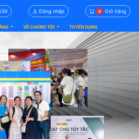
Giỏ hàng
639
Đăng nhập
0
ÀNG
VỀ CHÚNG TÔI
TUYỂN DỤNG