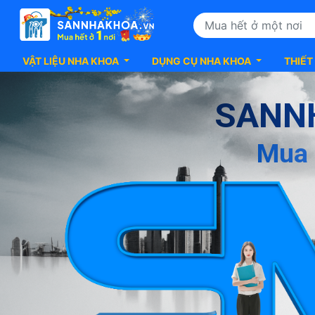
VẬT LIỆU NHA KHOA
DỤNG CỤ NHA KHOA
THIẾT
Giới
thiệu
về
SANN
Sàn
Nha
Khoa
Mua 