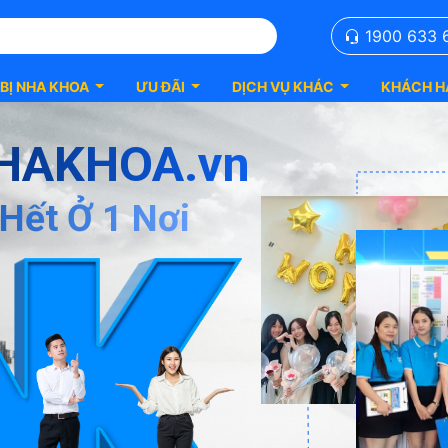
1900 633 
 BỊ NHA KHOA
ƯU ĐÃI
DỊCH VỤ KHÁC
KHÁCH H
HAKHOA.vn
Hết Ở 1 Nơi