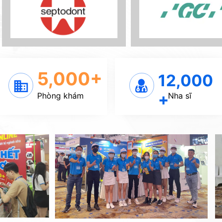
5,000+
12,000
+
Phòng khám
Nha sĩ