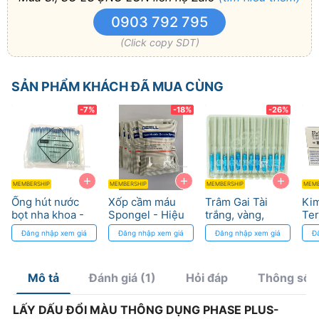
0903 792 795
(Click copy SDT)
SẢN PHẨM KHÁCH ĐÃ MUA CÙNG
-7%
-18%
-26%
+
+
+
MEMBERSHIP
MEMBERSHIP
MEMBERSHIP
MEMB
Ống hút nước
Xốp cầm máu
Trâm Gai Tài
Kim
bọt nha khoa -
Spongel - Hiệu
trắng, vàng,
Ter
An Toàn cho
quả cầm máu
xanh: Dụng Cụ
kế 
Đăng nhập xem giá
Đăng nhập xem giá
Đăng nhập xem giá
Đ
bệnh nhân
cao
Chuyên Dụng
sắc
Lấy Tủy
Mô tả
Đánh giá (1)
Hỏi đáp
Thông số/
LẤY DẤU ĐỔI MÀU THÔNG DỤNG PHASE PLUS-