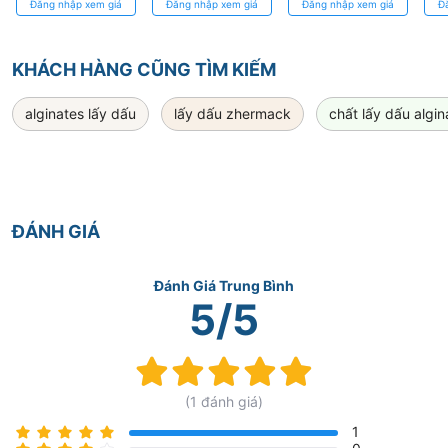
Đăng nhập xem giá
Đăng nhập xem giá
Đăng nhập xem giá
Đ
- Độ chính xác
cho nha khoa
khoa
cao
KHÁCH HÀNG CŨNG TÌM KIẾM
alginates lấy dấu
lấy dấu zhermack
chất lấy dấu algi
ĐÁNH GIÁ
Đánh Giá Trung Bình
5/5
Rating:
100%
(1 đánh giá)
1