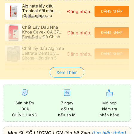
Alginate lấy dấu
Tropical đổi màu -
Đăng nhập để xem giá
ĐĂNG NHẬP
Chất lượng cao
Đã bán: 36568
Chất Lấy Dấu Nha
Khoa Cavex CA 37
Đăng nhập để xem giá
ĐĂNG NHẬP
Fast Set - Độ Chính
Đã bán: 4102
Xác Cao
Chất lấy dấu Alginate
Jeltrate Dentsply
Đăng nhập để xem giá
ĐĂNG NHẬP
Sirona - ổn định 5
Đã bán: 1494
ngày
Bột Lấy Dấu
Xem Thêm
Hydrogum 5
Đăng nhập để xem giá
ĐĂNG NHẬP
Zhermack - Độ Đàn
Đã bán: 576
Hồi Cao
Alginate Neocolloide
Zhermack - Chính xác
Đăng nhập để xem giá
ĐĂNG NHẬP
cao cho lấy dấu
Đã bán: 1293
Sản phẩm
7 ngày
Mở hộp
100%
đổi trả
kiểm tra
Bột Lấy Dấu
CHÍNH HÃNG
nếu sp lỗi
nhận hàng
HYDROGUM Alginates
Đăng nhập để xem giá
ĐĂNG NHẬP
Cực Mềm - Zhermack
Đã bán: 504
Mua SỈ, SỐ LƯỢNG LỚN liên hệ Zalo
(tìm hiểu thêm)