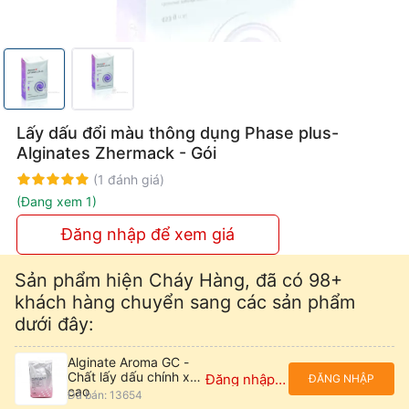
Lấy dấu đổi màu thông dụng Phase plus-
Alginates Zhermack - Gói
Rating:
100%
(1 đánh giá)
(Đang xem 1)
Đăng nhập để xem giá
Sản phẩm hiện Cháy Hàng, đã có 98+
khách hàng chuyển sang các sản phẩm
dưới đây:
Alginate Aroma GC -
Chất lấy dấu chính xác
Đăng nhập để xem giá
ĐĂNG NHẬP
cao
Đã bán: 13654