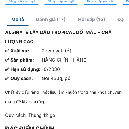
Đăng nhập xem giá
Đăng nhập xem giá
Đăng nhập xem giá
Đ
Chính Xác
bóng, thẩm mỹ
Ca
cao
Mô tả
Đánh giá (17)
Hỏi đáp (12)
Đặc 
ALGINATE LẤY DẤU TROPICAL ĐỔI MÀU - CHẤT
LƯỢNG CAO
✅ Xuất xứ:
Zhermack (Ý)
✅ Sản phẩm:
HÀNG CHÍNH HÃNG
✅ Hạn sử dụng:
10/2030
✅ Quy cách:
Gói 453g, gói
Chất lấy dấu răng - Vật liệu làm khuôn trong nha khoa chuyên
dùng để lấy dấu răng
Quy cách: Thùng 12 gói
ĐẶC ĐIỂM CHÍNH