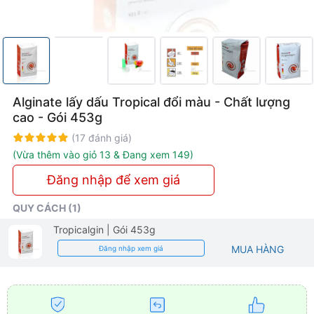
Khoa
Alginate lấy dấu Tropical đổi màu - Chất lượng
cao - Gói 453g
Rating:
100%
(17 đánh giá)
(Vừa thêm vào giỏ 13 & Đang xem 149)
Đăng nhập để xem giá
QUY CÁCH (1)
Tropicalgin
| Gói 453g
MUA HÀNG
Đăng nhập xem giá