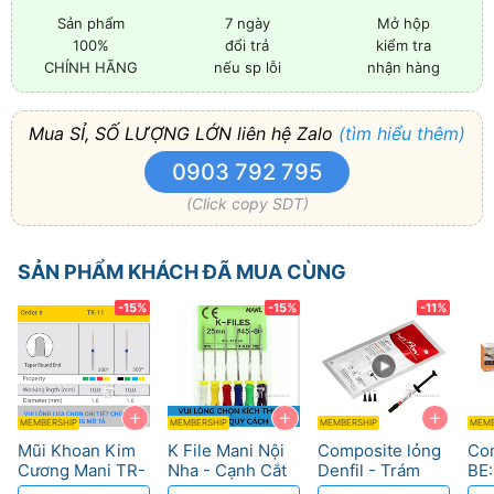
Sản phẩm
7 ngày
Mở hộp
100%
đổi trả
kiểm tra
CHÍNH HÃNG
nếu sp lỗi
nhận hàng
Mua SỈ, SỐ LƯỢNG LỚN liên hệ Zalo
(tìm hiểu thêm)
0903 792 795
(Click copy SDT)
SẢN PHẨM KHÁCH ĐÃ MUA CÙNG
-15%
-15%
-11%
+
+
+
MEMBERSHIP
MEMBERSHIP
MEMBERSHIP
MEMB
Mũi Khoan Kim
K File Mani Nội
Composite lỏng
Co
Cương Mani TR-
Nha - Cạnh Cắt
Denfil - Trám
BE:
Độ Bền Cao, Cắt
Sắc, Chuẩn ISO
rãnh, dễ đánh
Răn