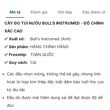
dụng
cao
Mô tả
Đánh giá
Hỏi đáp
Đặc điểm chí
CÂY ĐO TÚI NƯỚU BULL'S INSTRUMED - ĐỘ CHÍNH
XÁC CAO
✅ Xuất xứ:
Bull's Instrumed (Anh)
✅ Sản phẩm:
HÀNG CHÍNH HÃNG
✅ Freeship:
TOÀN QUỐC
✅ Quy cách:
Cái
Các đầu nhọn mỏng, không thể bẻ gãy, nhưng linh
hoạt từ hợp kim thép đặc biệt đảm bảo tuổi thọ cực
kỳ lâu dài
Đầu dò được mài thêm dung sai để đạt được độ dễ
đọc