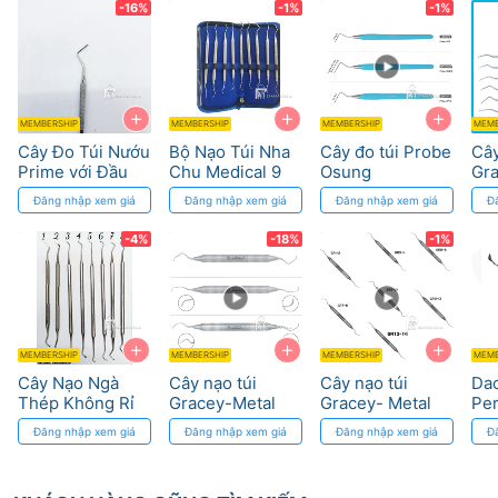
-16%
-1%
-1%
+
+
+
MEMBERSHIP
MEMBERSHIP
MEMBERSHIP
MEMB
Cây Đo Túi Nướu
Bộ Nạo Túi Nha
Cây đo túi Probe
Cây
Prime với Đầu
Chu Medical 9
Osung
Gra
Dò Thép Không
Size - Thép
han
Đăng nhập xem giá
Đăng nhập xem giá
Đăng nhập xem giá
Đ
Gỉ
Cứng
Os
-4%
-18%
-1%
+
+
+
MEMBERSHIP
MEMBERSHIP
MEMBERSHIP
MEMB
Cây Nạo Ngà
Cây nạo túi
Cây nạo túi
Dao
Thép Không Rỉ
Gracey-Metal
Gracey- Metal
Per
Prime
handle, Standard
handle Mini five
Kni
Đăng nhập xem giá
Đăng nhập xem giá
Đăng nhập xem giá
Đ
Osung
- Osung