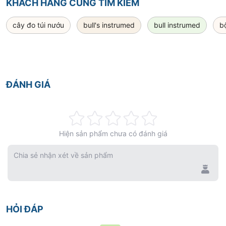
KHÁCH HÀNG CŨNG TÌM KIẾM
cây đo túi nướu
bull's instrumed
bull instrumed
b
ĐÁNH GIÁ
Rating:
Hiện sản phẩm chưa có đánh giá
0%
Chia sẻ nhận xét về sản phẩm
HỎI ĐÁP