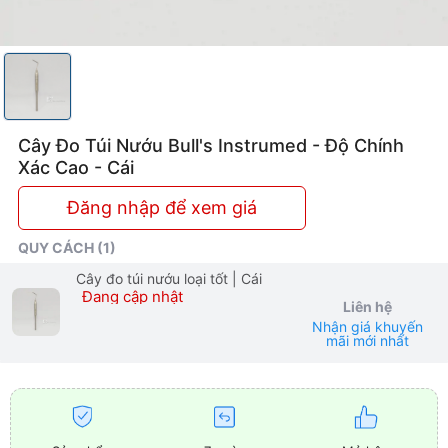
Tuyệt
Đối
Cây Đo Túi Nướu Bull's Instrumed - Độ Chính
Xác Cao - Cái
Đăng nhập để xem giá
QUY CÁCH (1)
Cây đo túi nướu loại tốt
| Cái
Đang cập nhật
Liên hệ
Nhận giá khuyến
mãi mới nhất