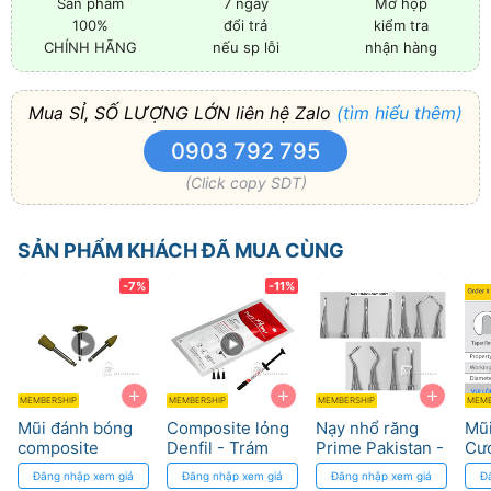
Sản phẩm
7 ngày
Mở hộp
100%
đổi trả
kiểm tra
CHÍNH HÃNG
nếu sp lỗi
nhận hàng
Mua SỈ, SỐ LƯỢNG LỚN liên hệ Zalo
(tìm hiểu thêm)
0903 792 795
(Click copy SDT)
SẢN PHẨM KHÁCH ĐÃ MUA CÙNG
-7%
-11%
+
+
+
MEMBERSHIP
MEMBERSHIP
MEMBERSHIP
MEMB
Mũi đánh bóng
Composite lỏng
Nạy nhổ răng
Mũ
composite
Denfil - Trám
Prime Pakistan -
Cư
Edenta Thụy Sĩ -
rãnh, dễ đánh
Thiết kế chuyên
Độ 
Đăng nhập xem giá
Đăng nhập xem giá
Đăng nhập xem giá
Đ
Khả năng tái sử
bóng, thẩm mỹ
dụng
Chí