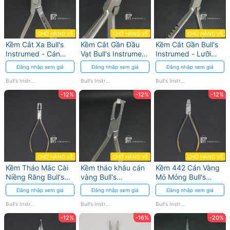
CHỜ HÀNG VỀ
CHỜ HÀNG VỀ
CHỜ HÀNG VỀ
Kềm Cắt Xa Bull's
Kềm Cắt Gần Đầu
Kềm Cắt Gần Bull's
Instrumed - Cán
Vạt Bull's Instrumed
Instrumed - Lưỡi
Vàng cho Chỉnh Nha
cho Chỉnh Nha
Thép Không Gỉ
Đăng nhập xem giá
Đăng nhập xem giá
Đăng nhập xem giá
Bull's Instrumed
Bull's Instrumed
Bull's Instrumed
-12%
-12%
-12%
CHỜ HÀNG VỀ
CHỜ HÀNG VỀ
CHỜ HÀNG VỀ
Kềm Tháo Mắc Cài
Kềm tháo khâu cán
Kềm 442 Cán Vàng
Niềng Răng Bull's
vàng Bull's
Mỏ Mỏng Bull's
Instrumed - Thép
Instrumed cho chỉnh
Instrumed cho
Đăng nhập xem giá
Đăng nhập xem giá
Đăng nhập xem giá
Không Gỉ
nha
Chỉnh Nha
Bull's Instrumed
Bull's Instrumed
Bull's Instrumed
-12%
-16%
-20%