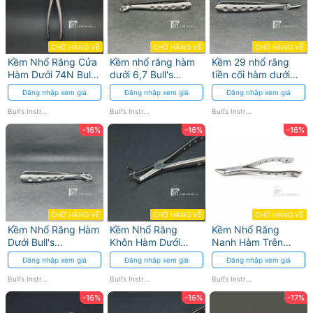
CHỜ HÀNG VỀ
CHỜ HÀNG VỀ
CHỜ HÀNG VỀ
Kềm Nhổ Răng Cửa
Kềm nhổ răng hàm
Kềm 29 nhổ răng
Hàm Dưới 74N Bull's
dưới 6,7 Bull's
tiền cối hàm dưới
Instrumed
Instrumed - thiết kế
Bull's Instrumed
Đăng nhập xem giá
Đăng nhập xem giá
Đăng nhập xem giá
chính xác
Bull's Instrumed
Bull's Instrumed
Bull's Instrumed
-16%
-16%
-16%
CHỜ HÀNG VỀ
CHỜ HÀNG VỀ
CHỜ HÀNG VỀ
Kềm Nhổ Răng Hàm
Kềm Nhổ Răng
Kềm Nhổ Răng
Dưới Bull's
Khôn Hàm Dưới
Nanh Hàm Trên
Instrumed Model 13
Bull's Instrumed
Bull's Instrumed
Đăng nhập xem giá
Đăng nhập xem giá
Đăng nhập xem giá
Thép Không Gỉ
Bull's Instrumed
Bull's Instrumed
Bull's Instrumed
-16%
-16%
-17%