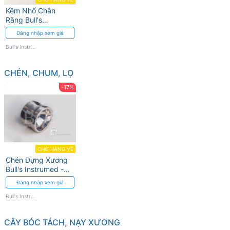
Kềm Nhổ Chân
Răng Bull's
Instrumed - Chính
Đăng nhập xem giá
Xác Cao
Bull's Instrumed
CHÉN, CHUM, LỌ
-17%
CHỜ HÀNG VỀ
Chén Đựng Xương
Bull's Instrumed -
Dùng Trong Cấy
Đăng nhập xem giá
Ghép
Bull's Instrumed
CÂY BÓC TÁCH, NẠY XƯƠNG