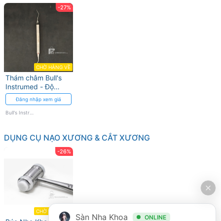
-27%
CHỜ HÀNG VỀ
Thám châm Bull's
Instrumed - Độ
chính xác cao cho
Đăng nhập xem giá
chẩn đoán nha khoa
Bull's Instrumed
DỤNG CỤ NẠO XƯƠNG & CẮT XƯƠNG
-26%
CHỜ HÀNG VỀ
Sàn Nha Khoa
ONLINE