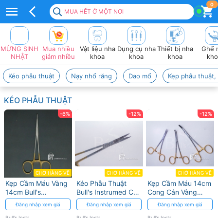
Top
0
MUA HẾT Ở MỘT NƠI
50+
sản
MỪNG SINH
Mua nhiều
Vật liệu nha
Dụng cụ nha
Thiết bị nha
Ghế 
Phẩm
NHẬT
giảm nhiều
khoa
khoa
khoa
kho
BULL'S
Kéo phẫu thuật
Nạy nhổ răng
Dao mổ
Kẹp phẫu thuật,
INSTRUMED
KÉO PHẪU THUẬT
Chuyên
-6%
-12%
-12%
Dụng
2026
❤️
VAT
CHỜ HÀNG VỀ
CHỜ HÀNG VỀ
CHỜ HÀNG VỀ
Kẹp Cầm Máu Vàng
Kéo Phẫu Thuật
Kẹp Cầm Máu 14cm
đầy
14cm Bull's
Bull's Instrumed Cán
Cong Cán Vàng
Instrumed
Vàng Chính Xác Cao
Bull's Instrumed
Đăng nhập xem giá
Đăng nhập xem giá
Đăng nhập xem giá
đủ
(thẳng)
Bull's Instrumed
Bull's Instrumed
Bull's Instrumed