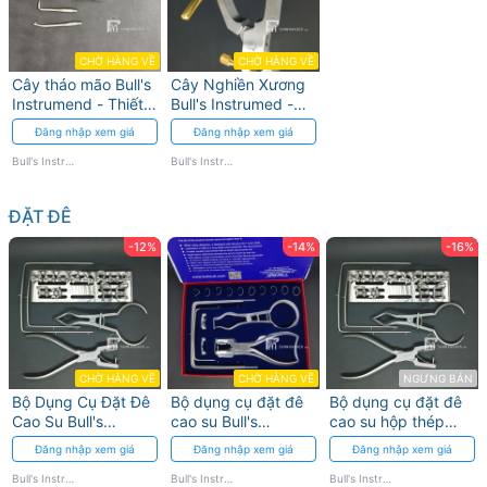
CHỜ HÀNG VỀ
CHỜ HÀNG VỀ
Cây tháo mão Bull's
Cây Nghiền Xương
Instrumend - Thiết
Bull's Instrumed -
kế chính xác, độ
Thép Không Gỉ Y Tế
Đăng nhập xem giá
Đăng nhập xem giá
bền cao
Bull's Instrumed
Bull's Instrumed
ĐẶT ĐÊ
-12%
-14%
-16%
CHỜ HÀNG VỀ
CHỜ HÀNG VỀ
NGƯNG BÁN
Bộ Dụng Cụ Đặt Đê
Bộ dụng cụ đặt đê
Bộ dụng cụ đặt đê
Cao Su Bull's
cao su Bull's
cao su hộp thép
Instrumed - Kềm
Instrumed
Bull's Intrumend
Đăng nhập xem giá
Đăng nhập xem giá
Đăng nhập xem giá
Bấm Lỗ Và Móc Giữ
Bull's Instrumed
Bull's Instrumed
Bull's Instrumed