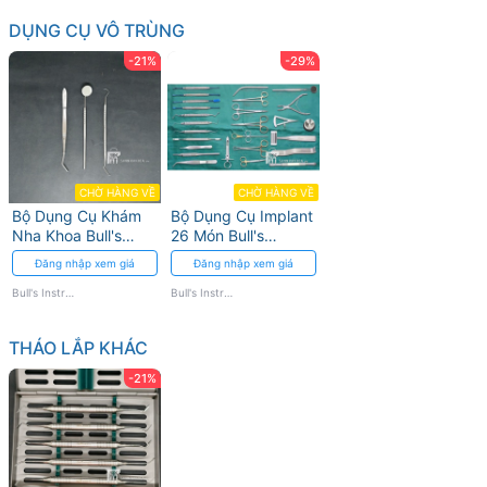
DỤNG CỤ VÔ TRÙNG
-21%
-29%
CHỜ HÀNG VỀ
CHỜ HÀNG VỀ
Bộ Dụng Cụ Khám
Bộ Dụng Cụ Implant
Nha Khoa Bull's
26 Món Bull's
Instrumed: Thám
Instrumed - bộ đầy
Đăng nhập xem giá
Đăng nhập xem giá
Trâm, Gương, Kẹp
đủ cho phẫu thuật
implant
Bull's Instrumed
Bull's Instrumed
THÁO LẮP KHÁC
-21%