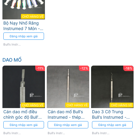
CHỜ HÀNG VỀ
Bộ Nạy Nhổ Răng
Instrumed 7 Món -
Thép Không Gỉ
Đăng nhập xem giá
Bull's Instrumed
DAO MỔ
-11%
-12%
-18%
CHỜ HÀNG VỀ
CHỜ HÀNG VỀ
CHỜ HÀNG VỀ
Cán dao mổ điều
Cán dao mổ Bull's
Dao 3 Cỡ Trung
chỉnh góc độ Bull's
Instrumed - thép
Bull's Instrumed -
Instrumed
không gỉ y tế
Độ Chính Xác Cao
Đăng nhập xem giá
Đăng nhập xem giá
Đăng nhập xem giá
Bull's Instrumed
Bull's Instrumed
Bull's Instrumed