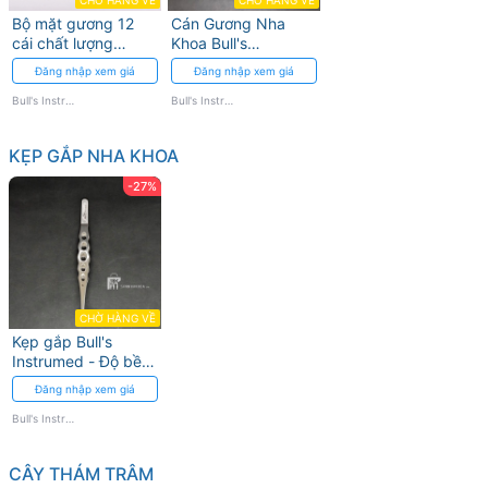
CHỜ HÀNG VỀ
CHỜ HÀNG VỀ
Bộ mặt gương 12
Cán Gương Nha
cái chất lượng
Khoa Bull's
chống chờ, chống
Instrumed - Độ Bền
Đăng nhập xem giá
Đăng nhập xem giá
trầy xước Bull's
Và Chính Xác Cao
Instrumed
Bull's Instrumed
Bull's Instrumed
KẸP GẮP NHA KHOA
-27%
CHỜ HÀNG VỀ
Kẹp gắp Bull's
Instrumed - Độ bền
cao, thao tác chính
Đăng nhập xem giá
xác
Bull's Instrumed
CÂY THÁM TRÂM