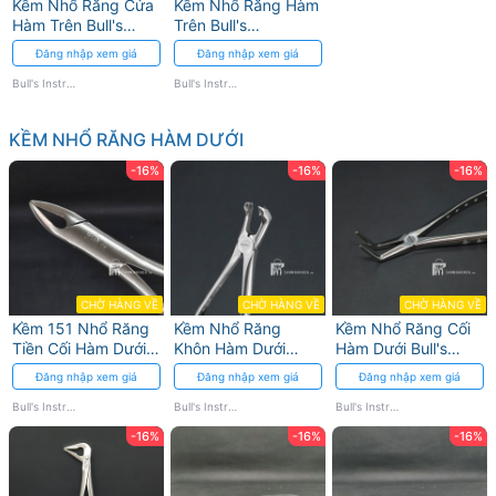
Kềm Nhổ Răng Cửa
Kềm Nhổ Răng Hàm
Hàm Trên Bull's
Trên Bull's
Instrumed - Chất
Instrumed - Độ
Đăng nhập xem giá
Đăng nhập xem giá
Liệu Thép Không Gỉ
Chính Xác Cao
Bull's Instrumed
Bull's Instrumed
KỀM NHỔ RĂNG HÀM DƯỚI
-16%
-16%
-16%
CHỜ HÀNG VỀ
CHỜ HÀNG VỀ
CHỜ HÀNG VỀ
Kềm 151 Nhổ Răng
Kềm Nhổ Răng
Kềm Nhổ Răng Cối
Tiền Cối Hàm Dưới
Khôn Hàm Dưới
Hàm Dưới Bull's
Bull's Instrumed
Bull's Instrumed
Instrumed Thép
Đăng nhập xem giá
Đăng nhập xem giá
Đăng nhập xem giá
Thép Không Gỉ
Không Gỉ
Bull's Instrumed
Bull's Instrumed
Bull's Instrumed
-16%
-16%
-16%