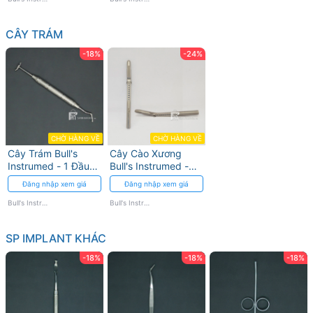
CÂY TRÁM
-18%
-24%
CHỜ HÀNG VỀ
CHỜ HÀNG VỀ
Cây Trám Bull's
Cây Cào Xương
Instrumed - 1 Đầu
Bull's Instrumed -
Trám, 2 Đầu Nhồi
Chính xác và Bền bỉ
Đăng nhập xem giá
Đăng nhập xem giá
Bull's Instrumed
Bull's Instrumed
SP IMPLANT KHÁC
-18%
-18%
-18%