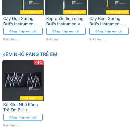
CHỜ HÀNG VỀ
CHỜ HÀNG VỀ
CHỜ HÀNG VỀ
Cây Đục Xương
Kẹp phẫu tích cong
Cây Bơm Xương
Bull's Instrumed -
Bull's Instrumed với
Bull's Instrumed -
Thép Không Gỉ, Đầu
đầu kẹp sắc bén
Tối ưu ghép xương
Đăng nhập xem giá
Đăng nhập xem giá
Đăng nhập xem giá
Đục Sắc
Bull's Instrumed
Bull's Instrumed
Bull's Instrumed
KỀM NHỔ RĂNG TRẺ EM
-19%
CHỜ HÀNG VỀ
Bộ Kềm Nhổ Răng
Trẻ Em Bull's
Instrumed - 7 Cái
Đăng nhập xem giá
Thép Không Gỉ
Bull's Instrumed