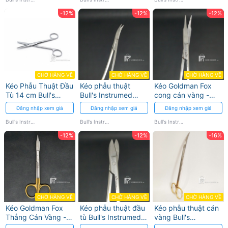
-12%
-12%
-12%
CHỜ HÀNG VỀ
CHỜ HÀNG VỀ
CHỜ HÀNG VỀ
Kéo Phẫu Thuật Đầu
Kéo phẫu thuật
Kéo Goldman Fox
Tù 14 cm Bull's
Bull's Instrumed
cong cán vàng -
Instrumed Thép
cong lưỡi thép
Bull's Instrumed
Đăng nhập xem giá
Đăng nhập xem giá
Đăng nhập xem giá
Không Gỉ
không gỉ mạ vàng
Bull's Instrumed
Bull's Instrumed
Bull's Instrumed
-12%
-12%
-16%
CHỜ HÀNG VỀ
CHỜ HÀNG VỀ
CHỜ HÀNG VỀ
Kéo Goldman Fox
Kéo phẫu thuật đầu
Kéo phẫu thuật cán
Thẳng Cán Vàng -
tù Bull's Instrumed -
vàng Bull's
Dụng cụ tiểu phẫu
Thép không gỉ
Instrumed (Cong)