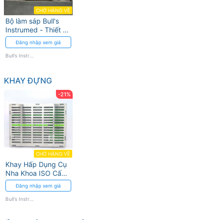
CHỜ HÀNG VỀ
Bộ làm sáp Bull's
Instrumed - Thiết bị
tháo lắp chính xác
Đăng nhập xem giá
Bull's Instrumed
KHAY ĐỰNG
-21%
CHỜ HÀNG VỀ
Khay Hấp Dụng Cụ
Nha Khoa ISO Cấp
Cao
Đăng nhập xem giá
Bull's Instrumed