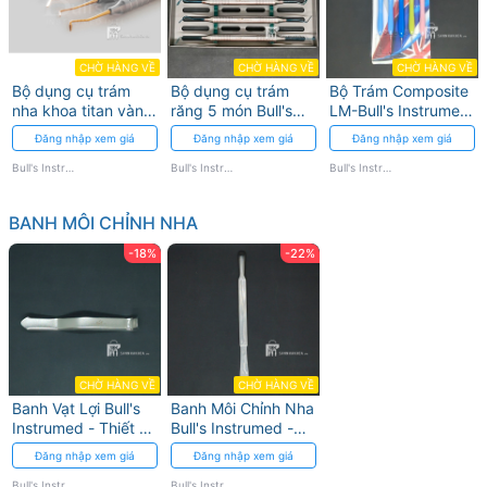
CHỜ HÀNG VỀ
CHỜ HÀNG VỀ
CHỜ HÀNG VỀ
Bộ dụng cụ trám
Bộ dụng cụ trám
Bộ Trám Composite
nha khoa titan vàng
răng 5 món Bull's
LM-Bull's Instrumed
Bull's Instrumed 5
Instrumed với thiết
- Độ Bền Cao
Đăng nhập xem giá
Đăng nhập xem giá
Đăng nhập xem giá
món
kế tối ưu
Bull's Instrumed
Bull's Instrumed
Bull's Instrumed
BANH MÔI CHỈNH NHA
-18%
-22%
CHỜ HÀNG VỀ
CHỜ HÀNG VỀ
Banh Vạt Lợi Bull's
Banh Môi Chỉnh Nha
Instrumed - Thiết Kế
Bull's Instrumed -
Tối Ưu
Thép Không Gỉ
Đăng nhập xem giá
Đăng nhập xem giá
Bull's Instrumed
Bull's Instrumed