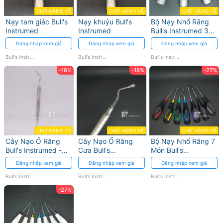
CHỜ HÀNG VỀ
CHỜ HÀNG VỀ
CHỜ HÀNG VỀ
Nạy tam giác Bull's
Nạy khuỷu Bull's
Bộ Nạy Nhổ Răng
Instrumed
Instrumed
Bull's Instrumed 3
Món - Thép Không
Đăng nhập xem giá
Đăng nhập xem giá
Đăng nhập xem giá
Gỉ
Bull's Instrumed
Bull's Instrumed
Bull's Instrumed
-18%
-18%
-27%
CHỜ HÀNG VỀ
CHỜ HÀNG VỀ
CHỜ HÀNG VỀ
Cây Nạo Ổ Răng
Cây Nạo Ổ Răng
Bộ Nạy Nhổ Răng 7
Bull's Instrumed -
Cưa Bull's
Món Bull's
Độ Bền Cao
Instrumed – Dụng
Instrumed - Thép
Đăng nhập xem giá
Đăng nhập xem giá
Đăng nhập xem giá
Cụ Chính Xác
Không Gỉ
Bull's Instrumed
Bull's Instrumed
Bull's Instrumed
-27%