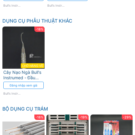
Gỉ
Bull's Instrumed
Bull's Instrumed
DỤNG CỤ PHẪU THUẬT KHÁC
-18%
CHỜ HÀNG VỀ
Cây Nạo Ngà Bull's
Instrumed - Đầu
Sắc Bén, Thép
Đăng nhập xem giá
Không Gỉ
Bull's Instrumed
BỘ DỤNG CỤ TRÁM
-18%
-19%
-29%