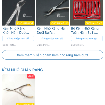
CHỜ HÀNG VỀ
CHỜ HÀNG VỀ
CHỜ HÀNG VỀ
Kềm Nhổ Răng
Kềm Nhổ Răng Hàm
Bộ Kềm Nhổ Răng
Khôn Hàm Dưới
Dưới Bull's
Toàn Hàm Bull's
Bull's Instrumed -
Instrumed - Thép
Instrumed - 10 Cái
Đăng nhập xem giá
Đăng nhập xem giá
Đăng nhập xem giá
Chính Xác Cao
Không Gỉ
Bull's Instrumed
Bull's Instrumed
Bull's Instrumed
Xem thêm 2 sản phẩm Kềm nhổ răng hàm dưới
KỀM NHỔ CHÂN RĂNG
-16%
CHỜ HÀNG VỀ