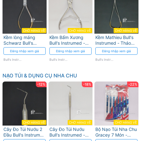
CHỜ HÀNG VỀ
CHỜ HÀNG VỀ
CHỜ HÀNG VỀ
Kềm lòng máng
Kềm Bấm Xương
Kềm Mathieu Bull's
Schwarz Bull's
Bull's Instrumed -
Instrumed - Tháo
Instrumed - Thép
Dụng cụ tháo mắc
mắc cài và khâu
Đăng nhập xem giá
Đăng nhập xem giá
Đăng nhập xem giá
không gỉ
cài với độ chính xác
chính xác
cao
Bull's Instrumed
Bull's Instrumed
Bull's Instrumed
NẠO TÚI & DỤNG CỤ NHA CHU
-12%
-18%
-22%
CHỜ HÀNG VỀ
CHỜ HÀNG VỀ
CHỜ HÀNG VỀ
Cây Đo Túi Nướu 2
Cây Đo Túi Nướu
Bộ Nạo Túi Nha Chu
Đầu Bull's Instrumed
Bull's Instrumed -
Gracey 7 Món -
với Vạch Đo Rõ
Độ Chính Xác Cao
Dụng cụ chính xác