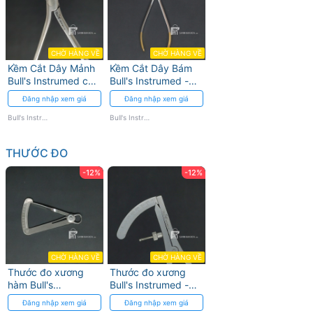
CHỜ HÀNG VỀ
CHỜ HÀNG VỀ
Kềm Cắt Dây Mảnh
Kềm Cắt Dây Bám
Bull's Instrumed cho
Bull's Instrumed -
Chỉnh Nha
Thép Không Gỉ
Đăng nhập xem giá
Đăng nhập xem giá
Bull's Instrumed
Bull's Instrumed
THƯỚC ĐO
-12%
-12%
CHỜ HÀNG VỀ
CHỜ HÀNG VỀ
Thước đo xương
Thước đo xương
hàm Bull's
Bull's Instrumed -
Instrumed với độ
Thép không gỉ, độ
Đăng nhập xem giá
Đăng nhập xem giá
chính xác cao
chính xác cao