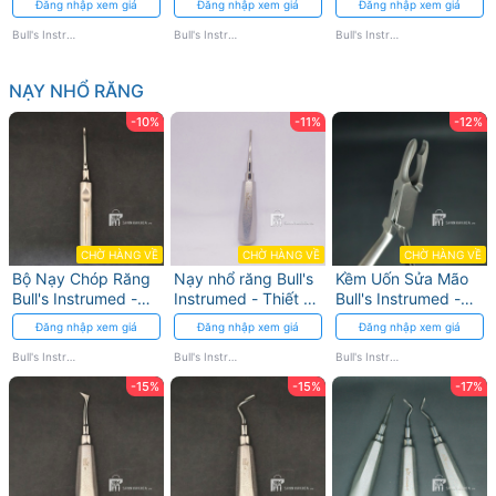
Đăng nhập xem giá
Đăng nhập xem giá
Đăng nhập xem giá
nha khoa
Bull's Instrumed
Bull's Instrumed
Bull's Instrumed
NẠY NHỔ RĂNG
-10%
-11%
-12%
CHỜ HÀNG VỀ
CHỜ HÀNG VỀ
CHỜ HÀNG VỀ
Bộ Nạy Chóp Răng
Nạy nhổ răng Bull's
Kềm Uốn Sửa Mão
Bull's Instrumed -
Instrumed - Thiết kế
Bull's Instrumed -
Giảm Xâm Lấn,
Ergonomic
Chất liệu Thép
Đăng nhập xem giá
Đăng nhập xem giá
Đăng nhập xem giá
Chính Xác Cao
Không Gỉ
Bull's Instrumed
Bull's Instrumed
Bull's Instrumed
-15%
-15%
-17%