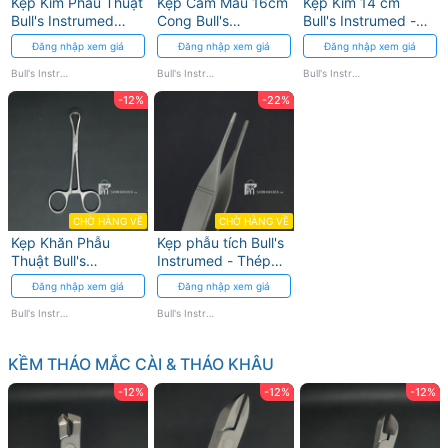
Kẹp Kim Phẫu Thuật
Kẹp Cầm Máu 16cm
Kẹp Kim 14 cm
Bull's Instrumed
Cong Bull's
Bull's Instrumed -
16cm Chống Trượt
Instrumed cho Nha
Dụng cụ cầm máu
Đăng nhập xem giá
Đăng nhập xem giá
Đăng nhập xem giá
Khoa
tiêu chuẩn
Bull's Instrumed
Bull's Instrumed
Bull's Instrumed
-12%
-22%
CHỜ HÀNG VỀ
CHỜ HÀNG VỀ
Kẹp Khăn Phẫu
Kẹp phẫu tích Bull's
Thuật Bull's
Instrumed - Thép
Instrumed - Thép
không gỉ, cầm máu
Đăng nhập xem giá
Đăng nhập xem giá
Không Gỉ
tối ưu
Bull's Instrumed
Bull's Instrumed
KỀM THÁO MẮC CÀI & THÁO KHÂU
-12%
-12%
-12%