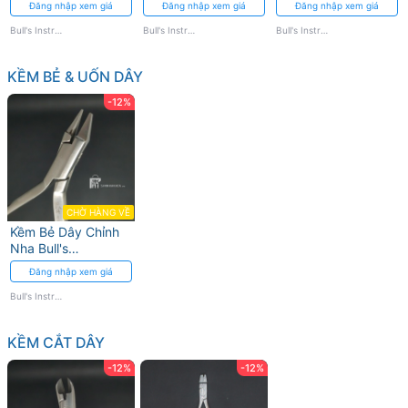
Đăng nhập xem giá
Đăng nhập xem giá
Đăng nhập xem giá
Ràng
cao
Bull's Instrumed
Bull's Instrumed
Bull's Instrumed
KỀM BẺ & UỐN DÂY
-12%
CHỜ HÀNG VỀ
Kềm Bẻ Dây Chỉnh
Nha Bull's
Instrumed Đầu Tròn
Đăng nhập xem giá
và Vuông
Bull's Instrumed
KỀM CẮT DÂY
-12%
-12%