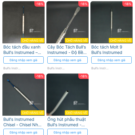
-18%
-18%
-18%
CHỜ HÀNG VỀ
CHỜ HÀNG VỀ
CHỜ HÀNG VỀ
Bóc tách đầu xanh
Cây Bóc Tách Bull's
Bóc tách Molt 9
Bull's Instrumed –
Instrumed - Độ Bền
Bull's Instrumed
Độ chính xác cao
Cao, Chính Xác
Đăng nhập xem giá
Đăng nhập xem giá
Đăng nhập xem giá
Bull's Instrumed
Bull's Instrumed
Bull's Instrumed
-18%
-18%
CHỜ HÀNG VỀ
CHỜ HÀNG VỀ
Bull's Instrumed
Ống hút phẫu thuật
Chisel - Chisel Nha
Bull's Instrumed -
Khoa Thép Không
thép không gỉ
Đăng nhập xem giá
Đăng nhập xem giá