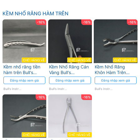
KỀM NHỔ RĂNG HÀM TRÊN
-16%
-16%
-16%
CHỜ HÀNG VỀ
CHỜ HÀNG VỀ
CHỜ HÀNG VỀ
Kềm nhổ răng tiền
Kềm Nhổ Răng Cán
Kềm Nhổ Răng
hàm trên Bull's
Vàng Bull's
Khôn Hàm Trên
Instrumed - Thép
Instrumed
Bull's Instrumed 67A
Đăng nhập xem giá
Đăng nhập xem giá
Đăng nhập xem giá
không gỉ
Thép Không Gỉ
Bull's Instrumed
Bull's Instrumed
Bull's Instrumed
-16%
-16%
CHỜ HÀNG VỀ
CHỜ HÀNG VỀ