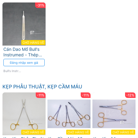
-31%
CHỜ HÀNG VỀ
Cán Dao Mổ Bull's
Instrumed - Thép
không gỉ, Độ chính
Đăng nhập xem giá
xác cao
Bull's Instrumed
KẸP PHẪU THUẬT, KẸP CẦM MÁU
-11%
-11%
-12%
CHỜ HÀNG VỀ
CHỜ HÀNG VỀ
CHỜ HÀNG VỀ