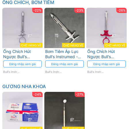
ỐNG CHÍCH, BƠM TIÊM
-22%
-23%
-26%
CHỜ HÀNG VỀ
CHỜ HÀNG VỀ
CHỜ HÀNG VỀ
Ống Chích Hút
Bơm Tiêm Áp Lực
Ống Chích Hút
Ngược Bull's
Bull's Instrumed -
Ngược Bull's
Instrumed - Inox
Độ Chính Xác Cao
Instrumed - Thiết Kế
Đăng nhập xem giá
Đăng nhập xem giá
Đăng nhập xem giá
Chống Gỉ
Inox
Bull's Instrumed
Bull's Instrumed
Bull's Instrumed
GƯƠNG NHA KHOA
-24%
-27%