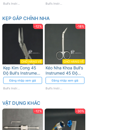
Bull's Instrumed
Bull's Instrumed
KẸP GẮP CHỈNH NHA
-12%
-18%
CHỜ HÀNG VỀ
CHỜ HÀNG VỀ
Kẹp Kim Cong 45
Kéo Nha Khoa Bull's
Độ Bull's Instrumed
Instrumed 45 Độ
- Thép Không Gỉ
Lưỡi Cong
Đăng nhập xem giá
Đăng nhập xem giá
Bull's Instrumed
Bull's Instrumed
VẬT DỤNG KHÁC
-12%
-30%