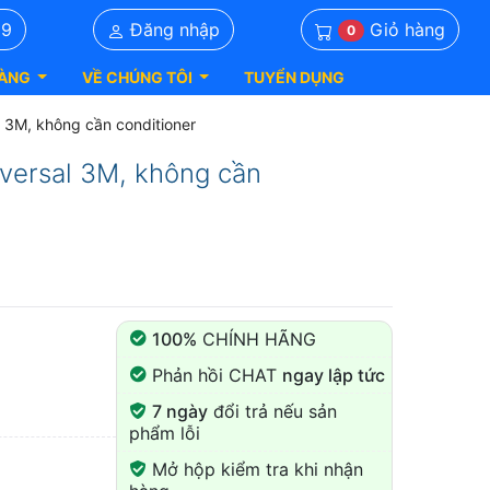
Giỏ hàng
39
Đăng nhập
0
ÀNG
VỀ CHÚNG TÔI
TUYỂN DỤNG
al 3M, không cần conditioner
iversal 3M, không cần
100%
CHÍNH HÃNG
Phản hồi CHAT
ngay lập tức
7 ngày
đổi trả nếu sản
phẩm lỗi
Mở hộp kiểm tra khi nhận