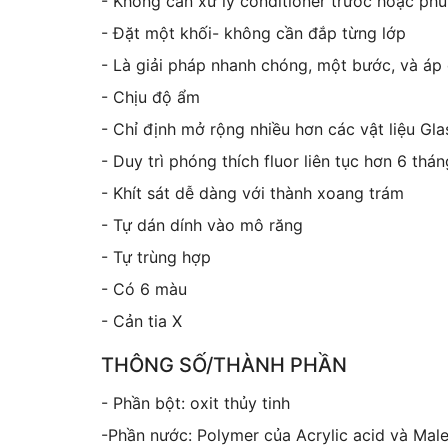
- Không cần xử lý conditioner trước hoặc phủ
- Đặt một khối- không cần đắp từng lớp
- Là giải pháp nhanh chóng, một bước, và áp d
- Chịu độ ẩm
- Chỉ định mở rộng nhiều hơn các vật liệu Gl
- Duy trì phóng thích fluor liên tục hơn 6 thán
- Khít sát dễ dàng với thành xoang trám
- Tự dán dính vào mô răng
- Tự trùng hợp
- Có 6 màu
- Cản tia X
THÔNG SỐ/THÀNH PHẦN
- Phần bột: oxit thủy tinh
-Phần nước: Polymer của Acrylic acid và Male