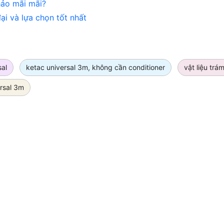
hảo mãi mãi?
ại và lựa chọn tốt nhất
sal
ketac universal 3m, không cần conditioner
vật liệu trá
ersal 3m