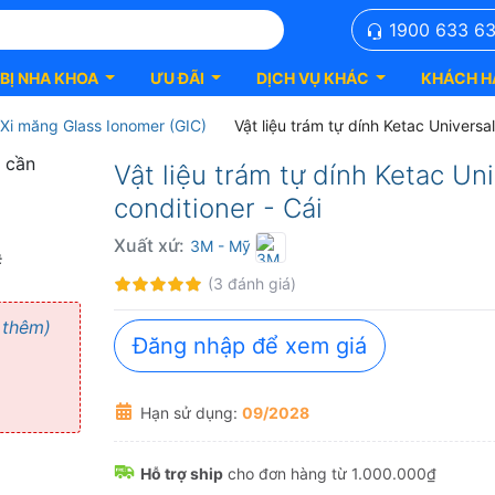
1900 633 6
 BỊ NHA KHOA
ƯU ĐÃI
DỊCH VỤ KHÁC
KHÁCH H
Xi măng Glass Ionomer (GIC)
Vật liệu trám tự dính Ketac Univers
Vật liệu trám tự dính Ketac Un
conditioner - Cái
Xuất xứ:
3M
- Mỹ
Đánh
100%
(3 đánh giá)
giá:
 thêm)
Đăng nhập để xem giá
Hạn sử dụng:
09/2028
Hỗ trợ ship
cho đơn hàng từ 1.000.000₫