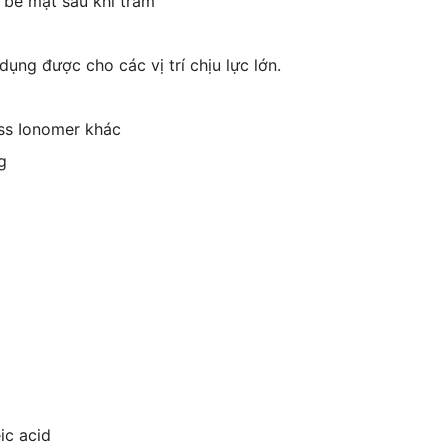
 bề mặt sau khi trám
ụng được cho các vị trí chịu lực lớn.
ass Ionomer khác
g
ic acid