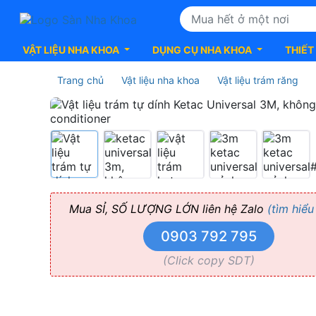
VẬT LIỆU NHA KHOA
DỤNG CỤ NHA KHOA
THIẾT
Trang chủ
Vật liệu nha khoa
Vật liệu trám răng
Vật
liệu
trám
G.I
Mua SỈ, SỐ LƯỢNG LỚN liên hệ Zalo
(tìm hiểu
0903 792 795
Ketac
(Click copy SDT)
Universal