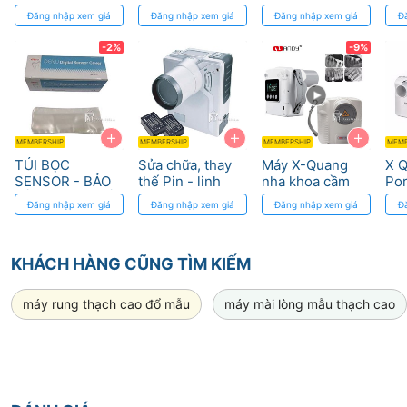
Khoa - Độ Phân
nhiễm chéo
Med
Đăng nhập xem giá
Đăng nhập xem giá
Đăng nhập xem giá
Đ
Giải Cao
2.
Tốc độ scan nhanh hơn
-2%
-9%
+
+
+
MEMBERSHIP
MEMBERSHIP
MEMBERSHIP
MEMB
TÚI BỌC
Sửa chữa, thay
Máy X-Quang
X Q
SENSOR - BẢO
thế Pin - linh
nha khoa cầm
Por
VỆ SENSOR, VỆ
kiện máy X
tay Handy Handy
Ge
Đăng nhập xem giá
Đăng nhập xem giá
Đăng nhập xem giá
Đ
SINH VÀ TRÁNH
quang cầm tay
Medical
NHIỄM CHÉO
KHÁCH HÀNG CŨNG TÌM KIẾM
máy rung thạch cao đổ mẫu
máy mài lòng mẫu thạch cao