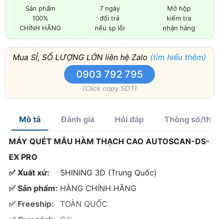
Sản phẩm
7 ngày
Mở hộp
100%
đổi trả
kiểm tra
CHÍNH HÃNG
nếu sp lỗi
nhận hàng
Mua SỈ, SỐ LƯỢNG LỚN liên hệ Zalo
(tìm hiểu thêm)
0903 792 795
(Click copy SDT)
Mô tả
Đánh giá
Hỏi đáp
Thông số/thà
MÁY QUÉT MẪU HÀM THẠCH CAO AUTOSCAN-DS-
EX PRO
✅ Xuất xứ:
SHINING 3D (Trung Quốc)
✅ Sản phẩm:
HÀNG CHÍNH HÃNG
✅ Freeship:
TOÀN QUỐC