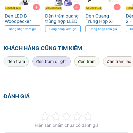
+
+
+
MEMBERSHIP
MEMBERSHIP
MEMBERSHIP
MEMB
Đèn LED B
Đèn trám quang
Đèn Quang
Đèn
Woodpecker
trùng hợp I.LED
Trùng Hợp X-
2 -
Quang Trùng
Woodpecker
Cure
Án
Đăng nhập xem giá
Đăng nhập xem giá
Đăng nhập xem giá
Đ
Hợp - Độ Bền
chính hãng
Woodpecker -
Đị
Cao
Độ Bền Cao
Ră
KHÁCH HÀNG CŨNG TÌM KIẾM
đèn trám
đèn trám o light
đèn trám
đèn trám led
ĐÁNH GIÁ
Rating:
Hiện sản phẩm chưa có đánh giá
0%