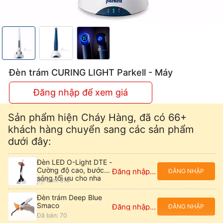
Đèn trám CURING LIGHT Parkell - Máy
Đăng nhập để xem giá
Sản phẩm hiện Cháy Hàng, đã có 66+
khách hàng chuyển sang các sản phẩm
dưới đây:
Đèn LED O-Light DTE -
Cường độ cao, bước
Đăng nhập để xem giá
ĐĂNG NHẬP
sóng tối ưu cho nha
Đã bán: 618
khoa
Đèn trám Deep Blue
Smaco
Đăng nhập để xem giá
ĐĂNG NHẬP
Đã bán: 70