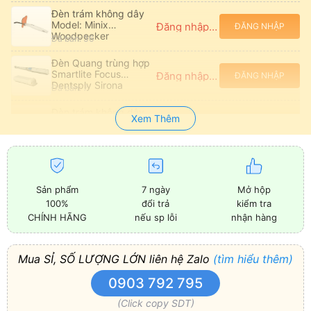
Đèn trám không dây
Model: Minix
Đăng nhập để xem giá
ĐĂNG NHẬP
Woodpecker
Đã bán: 36
Đèn Quang trùng hợp
Smartlite Focus
Đăng nhập để xem giá
ĐĂNG NHẬP
Dentsply Sirona
Đã bán: 7
Đèn trám không dây
Xem Thêm
LED.F Woodpecker
Đăng nhập để xem giá
ĐĂNG NHẬP
chính hãng
Đã bán: 95
Đèn quang trùng hợp
Led không dây
Đăng nhập để xem giá
ĐĂNG NHẬP
Bluephase N - G4
Đã bán: 8
Sản phẩm
7 ngày
Mở hộp
Ivoclar Vivadent
100%
đổi trả
kiểm tra
CHÍNH HÃNG
nếu sp lỗi
nhận hàng
Mua SỈ, SỐ LƯỢNG LỚN liên hệ Zalo
(tìm hiểu thêm)
0903 792 795
(Click copy SDT)