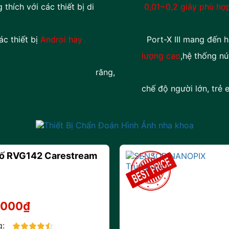
ích với các thiết bị
di
0,01~0,2 giây phù hợp cả se
ác thiết bị
Androi hay
Port-X III mang đến 
lượng cao
,hệ thống nú
răng,
chế độ người lớn, trẻ e
số RVG142 Carestream
.000₫
g: