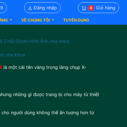
Giỏ hàng
39
Đăng nhập
0
ÀNG
VỀ CHÚNG TÔI
TUYỂN DỤNG
I
là một cái tên vàng trong làng chụp X-
hững gì được trang bị cho máy từ thiết
người dùng không thể ấn tượng hơn từ