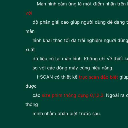
khoa
Màn hình cảm ứng là một điểm nhấn trên 
với
độ phân giải cao giúp người dùng dễ dàng th
màn
hình khai thác tối đa trải nghiệm người dùng.
xuất
dữ liệu cũ tại màn hình. Không chỉ về thiết kế
so với các dòng máy cùng hiệu năng.
I-SCAN có thiết kế
trục scan đặc biệt
giú
được
các
size phim thông dụng 0,1,2,3
. Ngoài ra
thông
minh nhằm phân biệt trước sau.