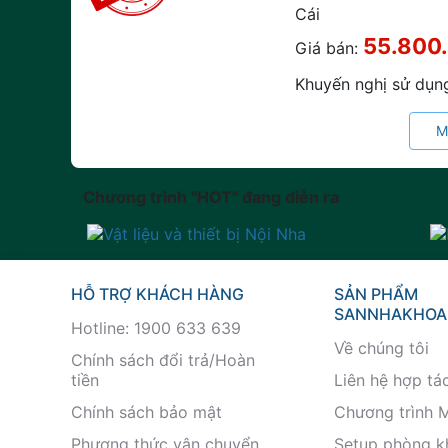
Cái
55.800
Giá bán:
Khuyến nghị sử dụn
M
Chương trình "HOT" đang diễn ra
HỖ TRỢ KHÁCH HÀNG
SẢN PHẨM
SANNHAKHOA
Hotline: 1900 633 639
Về chúng tôi
Chính sách đổi trả/Hoàn
tiền
Liên hệ hợp tá
Chính sách bảo mật
Chương trình 
Phương thức vận chuyển
Setup phòng 