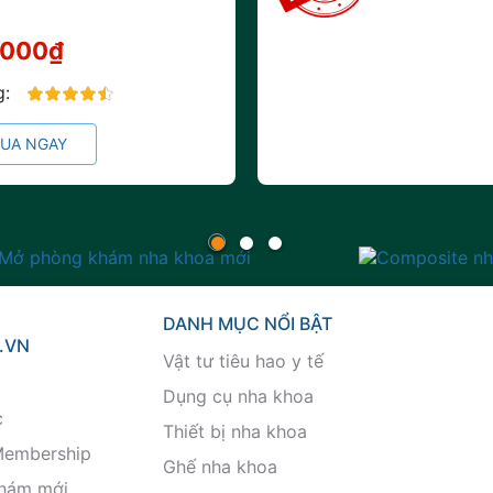
.000₫
g:
90%
UA NGAY
DANH MỤC NỔI BẬT
.VN
Vật tư tiêu hao y tế
Dụng cụ nha khoa
c
Thiết bị nha khoa
Membership
Ghế nha khoa
khám mới