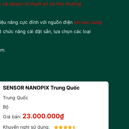
nsor kĩ thuât số và film thường
.
hiệu năng cực đỉnh với nguồn điện
pin sạc dung
t chức năng cài đặt sẵn, lựa chọn các loại
m.
SENSOR NANOPIX Trung Quốc
Trung Quốc
Bộ
23.000.000₫
Giá bán:
Khuyến nghị sử dụng: