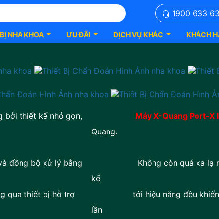
1900 633 6
 BỊ NHA KHOA
ƯU ĐÃI
DỊCH VỤ KHÁC
KHÁCH H
 bởi thiết kế nhỏ gọn,
Máy X-Quang Port-X II
Quang.
và đồng bộ xử lý bằng
Không còn quá xa lạ nhưng n
kế
 qua thiết bị hỗ trợ
tới hiệu năng đều khiến cho 
lần