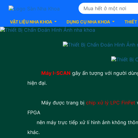
VẬT LIỆU NHA KHOA
DỤNG CỤ NHA KHOA
THIẾT
Thiết
Bị
Chẩn
Máy I-SCAN
gây ấn tượng với người dùng
Đoán
hiện đại.
Hình
Máy được trang bị
chip xử lý LPC FinFet
Ảnh
FPGA
nha
nên máy trực tiếp xử lí hình ảnh không thông
khác.