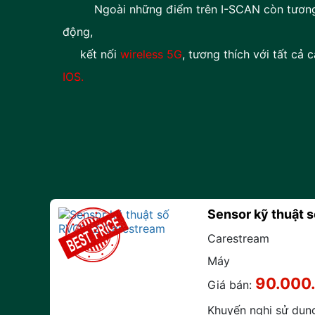
Ngoài những điểm trên I-SCAN còn tương th
động,
kết nối
wireless 5G
, tương thích với tất cả c
IOS
.
Sensor kỹ thuật 
Carestream
Máy
90.000
Giá bán:
Khuyến nghị sử dụn