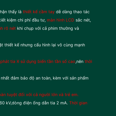
 thấy là
thiết kế cầm tay
dễ dàng thao tác
iết kiệm chi phí đầu tư,
màn hình LCD
sắc nét,
h rõ nét
khi chụp với cả phim thường và
t kế nhưng cấu hình lại vô cùng mạnh
phát tia X sử dụng biến tần tần số cao
,nên
thời
nhất đảm bảo độ an toàn, kèm với sản phẩm
ệt đối với cả người lớn và trẻ em.
dòng điện ống dẫn tia 2 mA.
Thời gian