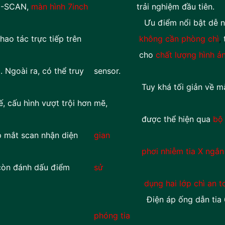
I-SCAN,
màn hình 7inch
trải nghiệm đầu tiên.
Ưu điểm nổi bật dễ nhận
ao tác trực tiếp trên
không cần phòng chì
,
t
cho
chất lượng hình ản
 Ngoài ra, có thể truy
sensor.
Tuy khá tối giản về mặt thiế
, cấu hình vượt trội hơn
mẽ,
được thể hiện qua
bộ 
p mắt scan nhận diện
gian
phơi nhiễm tia X ngắn
 còn đánh dấu điểm
sử
dụng hai lớp chì an toàn tuy
Điện áp ống dẫn tia 60 kV,
phóng tia