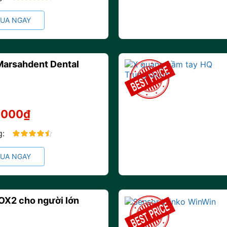
90%
UA NGAY
Marsahdent Dental
.000₫
g:
90%
UA NGAY
OX2 cho người lớn