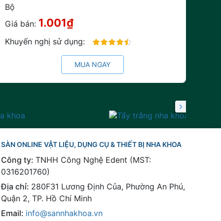
Bộ
1.001₫
Giá bán:
Khuyến nghị sử dụng:
90%
MUA NGAY
SÀN ONLINE VẬT LIỆU, DỤNG CỤ & THIẾT BỊ NHA KHOA
Công ty:
TNHH Công Nghệ Edent (MST:
0316201760)
Địa chỉ:
280F31 Lương Định Của, Phường An Phú,
Quận 2, TP. Hồ Chí Minh
Email:
info@sannhakhoa.vn