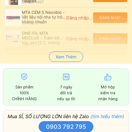
Fillapex
Đã bán: 1407
MTA CEM S Nexobio -
Vật liệu nội nha tự trộn,
Đăng nhập để xem giá
ĐĂNG NHẬP
kháng khuẩn
Đã bán: 3174
ONE-FIL MTA
MDCLUS - Trám bít
Đăng nhập để xem giá
ĐĂNG NHẬP
tủy, pH 13.2, không
Đã bán: 492
đổi màu resin
Endoseal MTA Maruchi
Xem Thêm
- Vật liệu trám ống tủy
Đăng nhập để xem giá
ĐĂNG NHẬP
không chứa eugenol
Đã bán: 472
BIO MTA+ Cerkamed -
Vật liệu tái tạo chân
Đăng nhập để xem giá
ĐĂNG NHẬP
răng với
Đã bán: 144
Sản phẩm
7 ngày
Mở hộp
hydroxyapatite
100%
đổi trả
kiểm tra
Xi măng MTA Angelus
CHÍNH HÃNG
nếu sp lỗi
nhận hàng
trám bít ống tủy -
Đăng nhập để xem giá
ĐĂNG NHẬP
White/Grey
Đã bán: 176
Mua SỈ, SỐ LƯỢNG LỚN liên hệ Zalo
(tìm hiểu thêm)
Vật liệu trám bít ống
tủy MTA FLOW
Đăng nhập để xem giá
ĐĂNG NHẬP
0903 792 795
Ultradent
Đã bán: 70