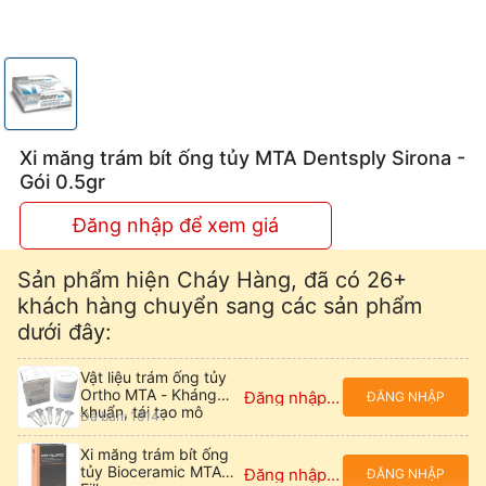
Xi măng trám bít ống tủy MTA Dentsply Sirona -
Gói 0.5gr
Đăng nhập để xem giá
Sản phẩm hiện Cháy Hàng, đã có 26+
khách hàng chuyển sang các sản phẩm
dưới đây:
Vật liệu trám ống tủy
Ortho MTA - Kháng
Đăng nhập để xem giá
ĐĂNG NHẬP
khuẩn, tái tạo mô
Đã bán: 1614
Xi măng trám bít ống
tủy Bioceramic MTA
Đăng nhập để xem giá
ĐĂNG NHẬP