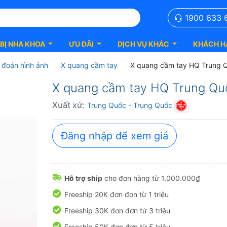
1900 633 
 BỊ NHA KHOA
ƯU ĐÃI
DỊCH VỤ KHÁC
KHÁCH H
 đoán hình ảnh
X quang cầm tay
X quang cầm tay HQ Trung 
X quang cầm tay HQ Trung Quố
Xuất xứ:
Trung Quốc
- Trung Quốc
Đăng nhập để xem giá
Hỗ trợ ship
cho đơn hàng từ 1.000.000₫
Freeship 20K đơn đơn từ 1 triệu
Freeship 30K đơn đơn từ 3 triệu
Freeship 50K đơn đơn từ 5 triệu