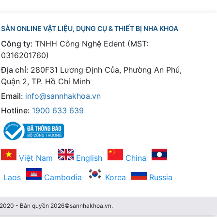
SÀN ONLINE VẬT LIỆU, DỤNG CỤ & THIẾT BỊ NHA KHOA
Công ty:
TNHH Công Nghệ Edent (MST:
0316201760)
Địa chỉ:
280F31 Lương Định Của, Phường An Phú,
Quận 2, TP. Hồ Chí Minh
Email:
info@sannhakhoa.vn
Hotline:
1900 633 639
Việt Nam
English
China
Laos
Cambodia
Korea
Russia
3/2020 - Bản quyền 2026©sannhakhoa.vn.