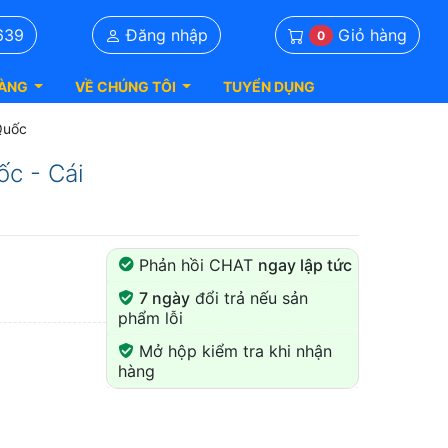
Giỏ hàng
639
Đăng nhập
0
ÀNG
VỀ CHÚNG TÔI
TUYỂN DỤNG
Quốc
c - Cái
Phản hồi CHAT
ngay lập tức
7 ngày
đổi trả nếu sản
phẩm lỗi
Mở hộp kiểm tra khi nhận
hàng