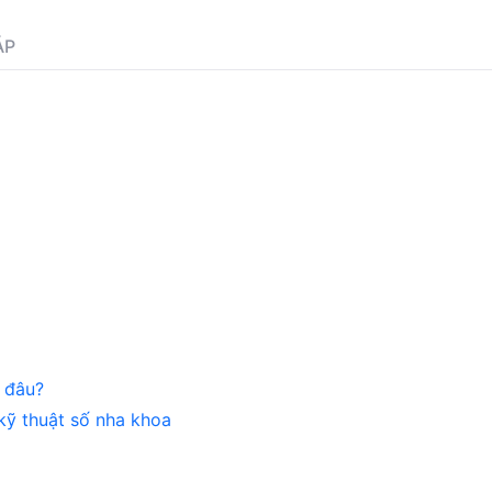
ÁP
 đâu?
kỹ thuật số nha khoa