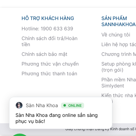
HỖ TRỢ KHÁCH HÀNG
SẢN PHẨM
SANNHAKHOA
Hotline: 1900 633 639
Về chúng tôi
Chính sách đổi trả/Hoàn
tiền
Liên hệ hợp tá
Chính sách bảo mật
Chương trình 
Phương thức vận chuyển
Setup phòng 
(trọn gói)
Phương thức thanh toán
Phần mềm Nha
Simlydent
Kiến thức nha 
nhất)
Sàn Nha Khoa
ONLINE
Sàn Nha Khoa đang online sẳn sàng 
phục vụ bác!
Giấy chứng nhận Đăng ký Kinh doanh số