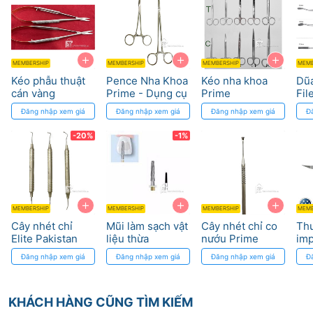
+
+
+
MEMBERSHIP
MEMBERSHIP
MEMBERSHIP
MEMB
Kéo phẫu thuật
Pence Nha Khoa
Kéo nha khoa
Dũ
cán vàng
Prime - Dụng cụ
Prime
Fil
kẹp cầm máu
Đăng nhập xem giá
Đăng nhập xem giá
Đăng nhập xem giá
Đ
không gỉ
-20%
-1%
+
+
+
MEMBERSHIP
MEMBERSHIP
MEMBERSHIP
MEMB
Cây nhét chỉ
Mũi làm sạch vật
Cây nhét chỉ co
Th
Elite Pakistan
liệu thừa
nướu Prime
imp
H22AGK,
Os
Đăng nhập xem giá
Đăng nhập xem giá
Đăng nhập xem giá
Đ
H22ALGK,
H379GK Komet
KHÁCH HÀNG CŨNG TÌM KIẾM