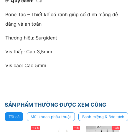
✅ Quy cách:
Cái
Bone Tac – Thiết kế có rãnh giúp cố định màng dễ
dàng và an toàn
Thương hiệu: Surgident
Vis thấp: Cao 3,5mm
Vis cao: Cao 5mm
SẢN PHẨM THƯỜNG ĐƯỢC XEM CÙNG
Tất cả
Mũi khoan phẫu thuật
Banh miệng & Bóc tách
-17%
-1%
-3%