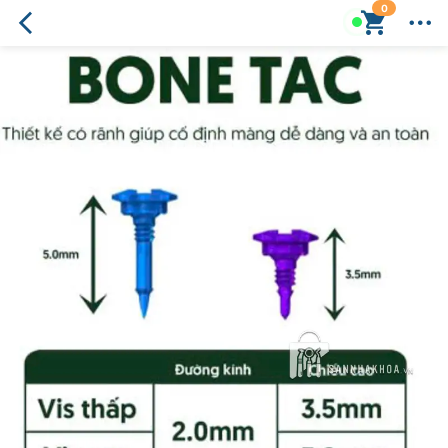
0
Vít
cố
định
màng
Surgident