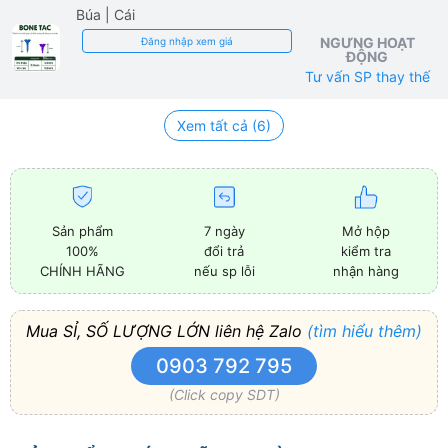
Búa
| Cái
NGƯNG HOẠT
Đăng nhập xem giá
ĐỘNG
Tư vấn SP thay thế
Xem tất cả (6)
Sản phẩm
7 ngày
Mở hộp
100%
đổi trả
kiểm tra
CHÍNH HÃNG
nếu sp lỗi
nhận hàng
Mua SỈ, SỐ LƯỢNG LỚN liên hệ Zalo
(tìm hiểu thêm)
0903 792 795
(Click copy SDT)