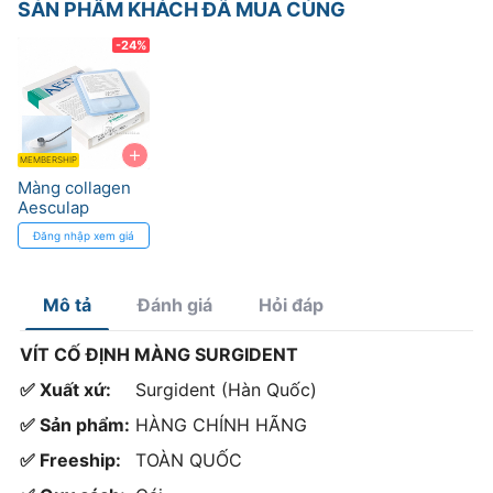
SẢN PHẨM KHÁCH ĐÃ MUA CÙNG
-24%
+
MEMBERSHIP
Màng collagen
Aesculap
BBraun từ tim
Đăng nhập xem giá
bò, hấp thu 8-16
tuần
Mô tả
Đánh giá
Hỏi đáp
VÍT CỐ ĐỊNH MÀNG SURGIDENT
✅ Xuất xứ:
Surgident (Hàn Quốc)
✅ Sản phẩm:
HÀNG CHÍNH HÃNG
✅ Freeship:
TOÀN QUỐC