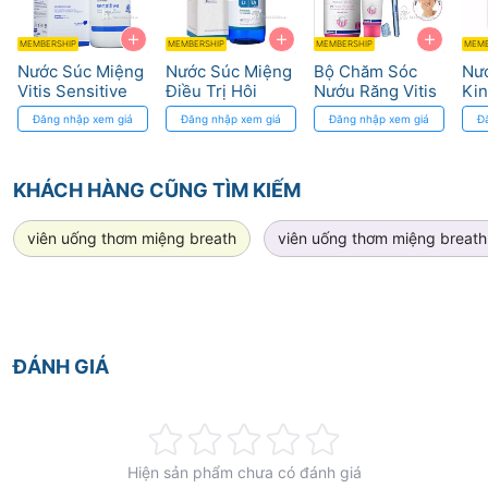
+
+
+
MEMBERSHIP
MEMBERSHIP
MEMBERSHIP
MEMB
Nước Súc Miệng
Nước Súc Miệng
Bộ Chăm Sóc
Nư
Vitis Sensitive
Điều Trị Hôi
Nướu Răng Vitis
Kin
Điều Trị Và Ngăn
Miệng - Halita
Gingival Mixed
0.1
Đăng nhập xem giá
Đăng nhập xem giá
Đăng nhập xem giá
Đ
Ngừa Tình Trạng
Kit
Ng
Ê Buốt
KHÁCH HÀNG CŨNG TÌM KIẾM
viên uống thơm miệng breath
viên uống thơm miệng breath
ĐÁNH GIÁ
Rating:
Hiện sản phẩm chưa có đánh giá
0%