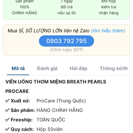
Sản phẩm
7 ngày
Mở hộp
100%
đổi trả
kiểm tra
CHÍNH HÃNG
nếu sp lỗi
nhận hàng
Mua SỈ, SỐ LƯỢNG LỚN liên hệ Zalo
(tìm hiểu thêm)
0903 792 795
(Click copy SDT)
Mô tả
Đánh giá
Hỏi đáp
Thông số/thà
VIÊN UỐNG THƠM MIỆNG BREATH PEARLS
PROCARE
✅ Xuất xứ:
ProCare (Trung Quốc)
✅ Sản phẩm:
HÀNG CHÍNH HÃNG
✅ Freeship:
TOÀN QUỐC
✅ Quy cách:
Hộp 50viên