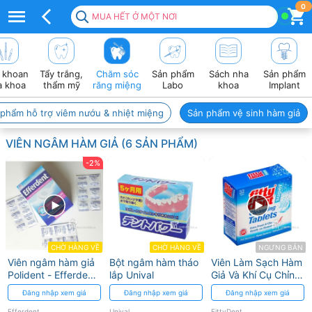
Viên
0
MUA HẾT Ở MỘT NƠI
ngâm
hàm
 khoan
Tẩy trắng,
Chăm sóc
Sản phẩm
Sách nha
Sản phẩm
giả
a khoa
thẩm mỹ
răng miệng
Labo
khoa
Implant
–
phẩm hỗ trợ viêm nướu & nhiệt miệng
Sản phẩm vệ sinh hàm giả
Làm
VIÊN NGÂM HÀM GIẢ (6 SẢN PHẨM)
sạch
-2%
nhanh,
diệt
khuẩn
và
CHỜ HÀNG VỀ
CHỜ HÀNG VỀ
NGƯNG BÁN
Viên ngâm hàm giả
Bột ngâm hàm tháo
Viên Làm Sạch Hàm
khử
Polident - Efferdent,
lắp Unival
Giả Và Khí Cụ Chỉnh
công nghệ kháng
Nha - Super
Đăng nhập xem giá
Đăng nhập xem giá
Đăng nhập xem giá
mùi
khuẩn Mỹ
Cleansing Tablets
Efferdent
Unival
FittyDent