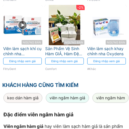
FittyDent
-2%
NGƯNG BÁN
NGƯNG BÁN
NGƯNG BÁN
Viên làm sạch khí cụ
Sản Phẩm Vệ Sinh
Viên làm sạch khay
chỉnh nha
Hàm GIẢ, Hàm Đệm
chỉnh nha Oxydens
Orthodontic
Mềm : CLENE
Đăng nhập xem giá
Đăng nhập xem giá
Đăng nhập xem giá
Cleansing Tables
Comfort
FittyDent
FittyDent
Comfort
#Khác
KHÁCH HÀNG CŨNG TÌM KIẾM
keo dán hàm giả
viên ngâm hàm giả
viên ngâm hàm
Đặc điểm viên ngâm hàm giả
Viên ngâm hàm giả
hay viên làm sạch hàm giả là sản phẩm