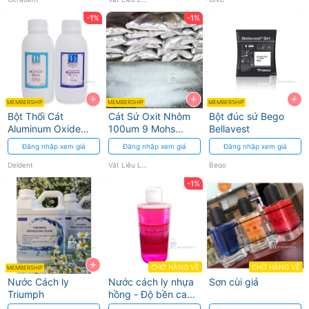
lắp
-1%
-1%
+
+
+
MEMBERSHIP
MEMBERSHIP
MEMBERSHIP
Bột Thổi Cát
Cát Sứ Oxit Nhôm
Bột đúc sứ Bego
Aluminum Oxide
100um 9 Mohs
Bellavest
Deldent - Hiệu Suất
dùng cho Lab Nha
Đăng nhập xem giá
Đăng nhập xem giá
Đăng nhập xem giá
Cao
Khoa
Deldent
Vật Liệu Labo
Bego
-1%
+
CHỜ HÀNG VỀ
CHỜ HÀNG VỀ
MEMBERSHIP
Nước Cách ly
Nước cách ly nhựa
Sơn cùi giả
Triumph
hồng - Độ bền cao
cho labo nha khoa