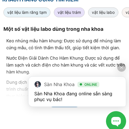
vật liệu làm răng tạm
vật liệu trám
vật liệu labo
v
Một số vật liệu labo dùng trong nha khoa
Keo nhúng mẫu hàm khung: Được sử dụng để nhúng làm
cứng mẫu, có tính thẩm thấu tốt, giúp tiết kiệm thời gian.
Nước Điện Giải Dành Cho Hàm Khung: Được sử dụng để
làm sạch và cách điện cho hàm khung và các vết xước trên
hàm khung.
Dung dịch cách ly sáp: Thường được sử dụng trong quá
Sàn Nha Khoa
ONLINE
trình chuẩn bị mô hình và sản phẩm đúc từ sáp trước khi
Sàn Nha Khoa đang online sẳn sàng 
thực hiện các quy trình đúc và nướng.
phục vụ bác!
Xem Thêm
Nước cách ly nhựa: Sử dụng để tạo lớp cách điện cho các
khu vực nhất định của mô hình hoặc sản phẩm trước khi
thực hiện quá trình đúc.