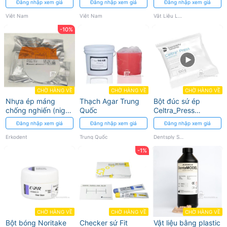
Đăng nhập xem giá
Đăng nhập xem giá
Đăng nhập xem giá
Việt Nam
Việt Nam
Vật Liệu Labo
-10%
CHỜ HÀNG VỀ
CHỜ HÀNG VỀ
CHỜ HÀNG VỀ
Nhựa ép máng
Thạch Agar Trung
Bột đúc sứ ép
chống nghiến (night
Quốc
Celtra_Press
guard)/ chống ngáy
Dentsply Sirona
Đăng nhập xem giá
Đăng nhập xem giá
Đăng nhập xem giá
Erkodent
Trung Quốc
Dentsply Sirona
-1%
CHỜ HÀNG VỀ
CHỜ HÀNG VỀ
CHỜ HÀNG VỀ
Bột bóng Noritake
Checker sứ Fit
Vật liệu bằng plastic