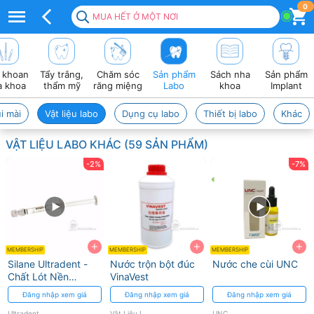
Vật
0
MUA HẾT Ở MỘT NƠI
liệu
Labo
 khoan
Tẩy trắng,
Chăm sóc
Sản phẩm
Sách nha
Sản phẩm
–
a khoa
thẩm mỹ
răng miệng
Labo
khoa
Implant
Phục
i mài
Vật liệu labo
Dụng cụ labo
Thiết bị labo
Khác
vụ
VẬT LIỆU LABO KHÁC (59 SẢN PHẨM)
chế
-2%
-7%
tác
nền
hàm,
+
+
+
phục
MEMBERSHIP
MEMBERSHIP
MEMBERSHIP
Silane Ultradent -
Nước trộn bột đúc
Nước che cùi UNC
hình
Chất Lót Nền
VinaVest
Chuyên Dụng Cho
Đăng nhập xem giá
Đăng nhập xem giá
Đăng nhập xem giá
tháo
Sứ
Ultradent
Vật Liệu Labo
UNC