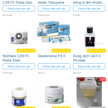
CZR FC Paste Stain
tester Tokuyama
dùng in làm khuôn
Glaze
mẫu hàm giả nha
Đăng nhập xem giá
Đăng nhập xem giá
Đăng nhập xem giá
khoa DENTA
MODEL
Noritake
Tokuyama
ASIGA
CHỜ HÀNG VỀ
CHỜ HÀNG VỀ
CHỜ HÀNG VỀ
Noritake CZR FC
Glaslonomer FX-II
Dung dịch cách li
Paste Stain
Picosep
Đăng nhập xem giá
Đăng nhập xem giá
Đăng nhập xem giá
Noritake
Shofu
Renfert
-3%