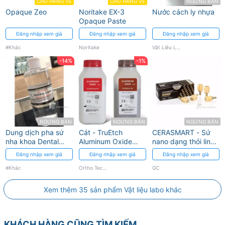
CHỜ HÀNG VỀ
CHỜ HÀNG VỀ
NGƯNG BÁN
Opaque Zeo
Noritake EX-3
Nước cách ly nhựa
Opaque Paste
Đăng nhập xem giá
Đăng nhập xem giá
Đăng nhập xem giá
#Khác
Noritake
Vật Liệu Labo
-14%
-1%
NGƯNG BÁN
NGƯNG BÁN
NGƯNG BÁN
Dung dịch pha sứ
Cát - TruEtch
CERASMART - Sứ
nha khoa Dental
Aluminum Oxide
nano dạng thỏi linh
Jianthion
Ortho Techonology
hoạt, hấp thụ lực,
Đăng nhập xem giá
Đăng nhập xem giá
Đăng nhập xem giá
công nghệ
CAD/CAM GC
#Khác
Ortho Techonology
GC
Xem thêm 35 sản phẩm Vật liệu labo khác
KHÁCH HÀNG CŨNG TÌM KIẾM