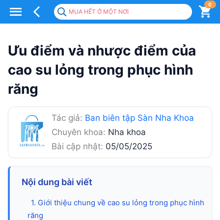
0
MUA HẾT Ở MỘT NƠI
Ưu
điểm
Ưu điểm và nhược điểm của
và
cao su lỏng trong phục hình
nhược
răng
điểm
của
Tác giả:
Ban biên tập Sàn Nha Khoa
cao
Chuyên khoa:
Nha khoa
su
Bài cập nhật:
05/05/2025
lỏng
trong
Nội dung bài viết
phục
1. Giới thiệu chung về cao su lỏng trong phục hình
răng