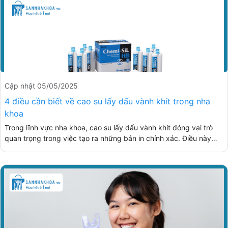
Cập nhật 05/05/2025
4 điều cần biết về cao su lấy dấu vành khít trong nha
khoa
Trong lĩnh vực nha khoa, cao su lấy dấu vành khít đóng vai trò
quan trọng trong việc tạo ra những bản in chính xác. Điều này
giúp cho việc chế tạo răng được tối ưu hóa, đảm bảo sự vừa khít
và thoải mái cho người sử dụng. Hãy cùng theo dõi bài viết để
hiểu hơn về loại cao su vành khít lấy dấu nhé.