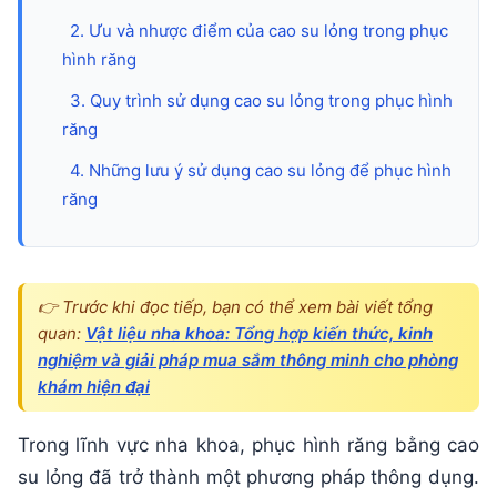
hình
răng
2. Ưu và nhược điểm của cao su lỏng trong phục
hình răng
3. Quy trình sử dụng cao su lỏng trong phục hình
răng
4. Những lưu ý sử dụng cao su lỏng để phục hình
răng
👉 Trước khi đọc tiếp, bạn có thể xem bài viết tổng
quan:
Vật liệu nha khoa: Tổng hợp kiến thức, kinh
nghiệm và giải pháp mua sắm thông minh cho phòng
khám hiện đại
Trong lĩnh vực nha khoa, phục hình răng bằng cao
su lỏng đã trở thành một phương pháp thông dụng.