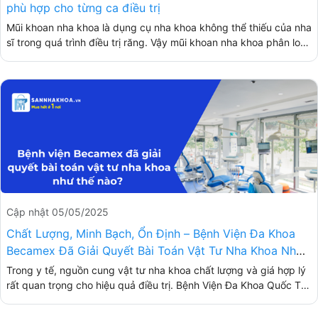
phù hợp cho từng ca điều trị
Mũi khoan nha khoa là dụng cụ nha khoa không thể thiếu của nha
sĩ trong quá trình điều trị răng. Vậy mũi khoan nha khoa phân loại
và có tác dụng như thế nào? Hãy cùng tìm hiểu trong bài viết
dưới đây.
Cập nhật 05/05/2025
Chất Lượng, Minh Bạch, Ổn Định – Bệnh Viện Đa Khoa
Becamex Đã Giải Quyết Bài Toán Vật Tư Nha Khoa Như
Thế Nào?
Trong y tế, nguồn cung vật tư nha khoa chất lượng và giá hợp lý
rất quan trọng cho hiệu quả điều trị. Bệnh Viện Đa Khoa Quốc Tế
Becamex gặp nhiều thách thức trong thu mua như chất lượng
không đồng đều, biến động giá và thời gian kiểm định nhà cung