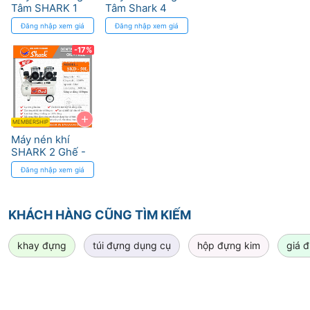
Tâm SHARK 1
Tâm Shark 4
Ghế - Công Suất
Ghế - Công Suất
Đăng nhập xem giá
Đăng nhập xem giá
550W, Áp Lực 8
1500W
kg/cm2
-17%
+
MEMBERSHIP
Máy nén khí
SHARK 2 Ghế -
Lực Hút 300
Đăng nhập xem giá
l/min
KHÁCH HÀNG CŨNG TÌM KIẾM
khay đựng
túi đựng dụng cụ
hộp đựng kim
giá 