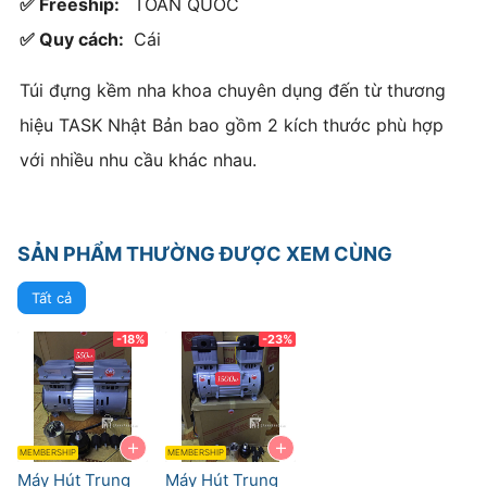
✅ Freeship:
TOÀN QUỐC
✅ Quy cách:
Cái
Túi đựng kềm nha khoa chuyên dụng đến từ thương
hiệu TASK Nhật Bản bao gồm 2 kích thước phù hợp
với nhiều nhu cầu khác nhau.
SẢN PHẨM THƯỜNG ĐƯỢC XEM CÙNG
Tất cả
-18%
-23%
+
+
MEMBERSHIP
MEMBERSHIP
Máy Hút Trung
Máy Hút Trung