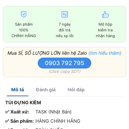
Sản phẩm
7 ngày
Mở hộp
100%
đổi trả
kiểm tra
CHÍNH HÃNG
nếu sp lỗi
nhận hàng
Mua SỈ, SỐ LƯỢNG LỚN liên hệ Zalo
(tìm hiểu thêm)
0903 792 795
(Click copy SDT)
Mô tả
Đánh giá
Hỏi đáp
TÚI ĐỰNG KIỀM
✅ Xuất xứ:
TASK (Nhật Bản)
✅ Sản phẩm:
HÀNG CHÍNH HÃNG