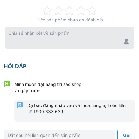
Rating:
Hiện sản phẩm chưa có đánh giá
0%
Chia sẻ nhận xét về sản phẩm
* FKG recommends the use of RACE®EVO instruments
at 1,000 rpm.
HỎI ĐÁP
Your Approach. Your Choice.
Mình muốn đặt hàng thì sao shop
RACE® EVO
allows you to choose your therapeutic
2 ngày trước
approach. Our full selection of instruments lets you
Dạ bác đăng nhập vào và mua hàng ạ, hoặc liên
successfully treat various canal anatomies. Simply
hệ 1900 633 639
start with your basic instrument sequence, then easily
switch to the next size for wider canal shaping when
Gởi
necessary.