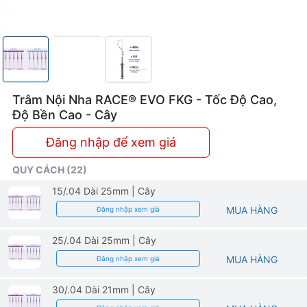
Cho
Điều
Trị
Nội
Trâm Nội Nha RACE® EVO FKG - Tốc Độ Cao,
Nha
Độ Bền Cao - Cây
Đăng nhập để xem giá
QUY CÁCH (22)
15/.04 Dài 25mm
| Cây
MUA HÀNG
Đăng nhập xem giá
25/.04 Dài 25mm
| Cây
MUA HÀNG
Đăng nhập xem giá
30/.04 Dài 21mm
| Cây