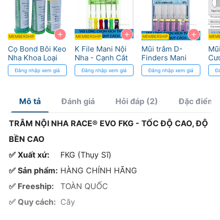
+
+
+
MEMBERSHIP
MEMBERSHIP
MEMBERSHIP
MEMB
Cọ Bond Bôi Keo
K File Mani Nội
Mũi trâm D-
Mũ
Nha Khoa Loại
Nha - Cạnh Cắt
Finders Mani
Cư
Tốt
Sắc, Chuẩn ISO
cho ống tủy vôi
Độ 
Đăng nhập xem giá
Đăng nhập xem giá
Đăng nhập xem giá
Đ
hóa
Chí
Mô tả
Đánh giá
Hỏi đáp (2)
Đặc điểm 
TRÂM NỘI NHA RACE® EVO FKG - TỐC ĐỘ CAO, ĐỘ
BỀN CAO
✅ Xuất xứ:
FKG (Thụy Sĩ)
✅ Sản phẩm:
HÀNG CHÍNH HÃNG
✅ Freeship:
TOÀN QUỐC
✅ Quy cách:
Cây