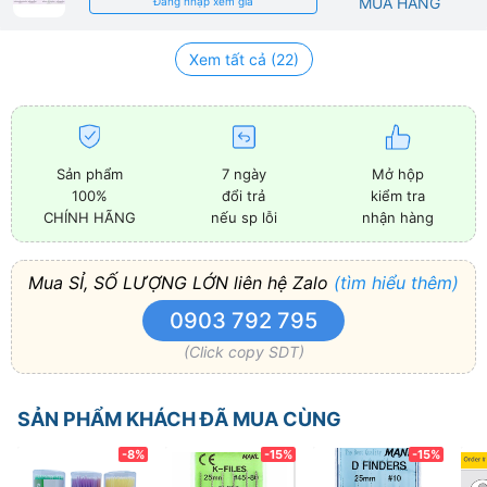
MUA HÀNG
Đăng nhập xem giá
Xem tất cả (22)
Sản phẩm
7 ngày
Mở hộp
100%
đổi trả
kiểm tra
CHÍNH HÃNG
nếu sp lỗi
nhận hàng
Mua SỈ, SỐ LƯỢNG LỚN liên hệ Zalo
(tìm hiểu thêm)
0903 792 795
(Click copy SDT)
SẢN PHẨM KHÁCH ĐÃ MUA CÙNG
-8%
-15%
-15%