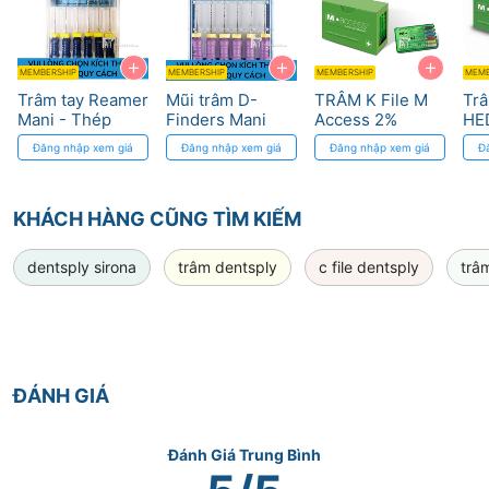
+
+
+
MEMBERSHIP
MEMBERSHIP
MEMBERSHIP
MEMB
Trâm tay Reamer
Mũi trâm D-
TRÂM K File M
Tr
Mani - Thép
Finders Mani
Access 2%
HE
Hard Fiber cho
cho ống tủy vôi
Taper - Dentsply
M 
Đăng nhập xem giá
Đăng nhập xem giá
Đăng nhập xem giá
Đ
điều trị tủy
hóa
Sirona
Den
KHÁCH HÀNG CŨNG TÌM KIẾM
dentsply sirona
trâm dentsply
c file dentsply
trâ
ĐÁNH GIÁ
Đánh Giá Trung Bình