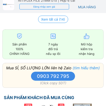
NITIFLEX FILE 21MM 015
| Hộp 6 cái
MUA HÀNG
Đăng nhập xem giá
Xem tất cả (14)
Sản phẩm
7 ngày
Mở hộp
100%
đổi trả
kiểm tra
CHÍNH HÃNG
nếu sp lỗi
nhận hàng
Mua SỈ, SỐ LƯỢNG LỚN liên hệ Zalo
(tìm hiểu thêm)
0903 792 795
(Click copy SDT)
SẢN PHẨM KHÁCH ĐÃ MUA CÙNG
-26%
-3%