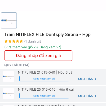
Trâm NITIFLEX FILE Dentsply Sirona - Hộp
Rating:
100%
(1 đánh giá)
(Vừa thêm vào giỏ 2 & Đang xem 27)
Đăng nhập để xem giá
QUY CÁCH (14)
NITIFL.FILE 21 015-040
| Hộp 6 cái
MUA HÀNG
Đăng nhập xem giá
NITIFL.FILE 25 015-040
| Hộp 6 cái
MUA HÀNG
Đăng nhập xem giá