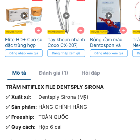
+
+
+
MEMBERSHIP
MEMBERSHIP
MEMBERSHIP
MEMB
Elite HD+ Cao su
Tay khoan nhanh
Bông cầm máu
Trâ
đặc trùng hợp
Coxo CX-207,
Dentospon và
Ne
trung bình cho
Ceramic công
Surgispon với
Den
Đăng nhập xem giá
Đăng nhập xem giá
Đăng nhập xem giá
Đ
nha khoa
nghệ Đức
keo bạc kháng
khuẩn
Mô tả
Đánh giá (1)
Hỏi đáp
TRÂM NITIFLEX FILE DENTSPLY SIRONA
✅ Xuất xứ:
Dentsply Sirona (Mỹ)
✅ Sản phẩm:
HÀNG CHÍNH HÃNG
✅ Freeship:
TOÀN QUỐC
✅ Quy cách:
Hộp 6 cái