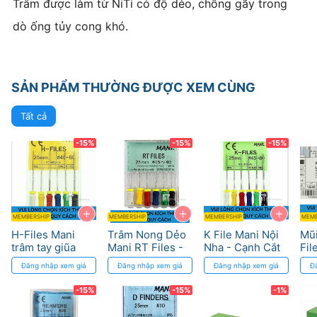
Trâm được làm từ NiTi có độ dẻo, chống gãy trong
dò ống tủy cong khó.
SẢN PHẨM THƯỜNG ĐƯỢC XEM CÙNG
Tất cả
-15%
-15%
-15%
+
+
+
MEMBERSHIP
MEMBERSHIP
MEMBERSHIP
MEMB
H-Files Mani
Trâm Nong Dẻo
K File Mani Nội
Mũi
trâm tay giũa
Mani RT Files -
Nha - Cạnh Cắt
Fil
chuẩn ISO, độ
Dụng Cụ Lấy Tủy
Sắc, Chuẩn ISO
Me
Đăng nhập xem giá
Đăng nhập xem giá
Đăng nhập xem giá
Đ
thuôn chính xác
Hiệu Quả
khô
36
-15%
-15%
-1%