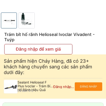
Trám bít hố rãnh Helioseal Ivoclar Vivadent -
Tuýp
Đăng nhập để xem giá
Sản phẩm hiện Cháy Hàng, đã có 23+
khách hàng chuyển sang các sản phẩm
dưới đây:
Sealant Helioseal F
Plus Ivoclar - Trám Bít
Đăng nhập để xem giá
ĐĂNG NHẬP
Hố Rãnh Hiệu Quả
Đã bán: 412