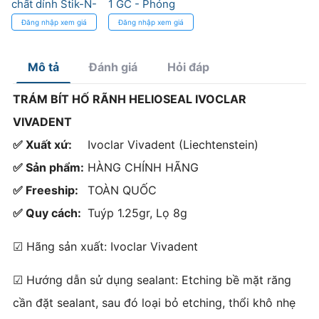
chất dính Stik-N-
1 GC - Phóng
Place® Directa
Thích Fluoride,
Đăng nhập xem giá
Đăng nhập xem giá
Độ Bền Cao
Mô tả
Đánh giá
Hỏi đáp
TRÁM BÍT HỐ RÃNH HELIOSEAL IVOCLAR
VIVADENT
✅ Xuất xứ:
Ivoclar Vivadent (Liechtenstein)
✅ Sản phẩm:
HÀNG CHÍNH HÃNG
✅ Freeship:
TOÀN QUỐC
✅ Quy cách:
Tuýp 1.25gr, Lọ 8g
☑ Hãng sản xuất: Ivoclar Vivadent
☑ Hướng dẫn sử dụng sealant: Etching bề mặt răng
cần đặt sealant, sau đó loại bỏ etching, thổi khô nhẹ