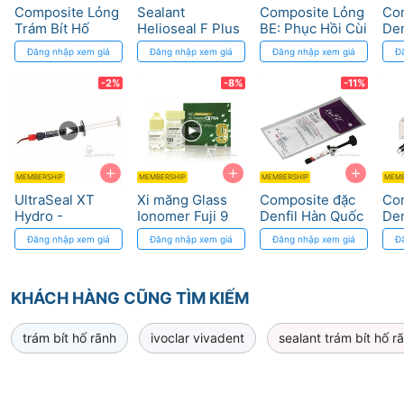
Composite Lỏng
Sealant
Composite Lỏng
Com
Trám Bít Hố
Helioseal F Plus
BE: Phục Hồi Cùi
Den
Rãnh Clinpro
Ivoclar - Trám
Răng với Độ Bền
rãn
Đăng nhập xem giá
Đăng nhập xem giá
Đăng nhập xem giá
Đ
Sealant 3M
Bít Hố Rãnh Hiệu
Cao
bón
Quả
ca
-2%
-8%
-11%
+
+
+
MEMBERSHIP
MEMBERSHIP
MEMBERSHIP
MEMB
UltraSeal XT
Xi măng Glass
Composite đặc
Com
Hydro -
Ionomer Fuji 9
Denfil Hàn Quốc
De
Composite lỏng
GC - Phóng
- Trám Răng
răn
Đăng nhập xem giá
Đăng nhập xem giá
Đăng nhập xem giá
Đ
trám bít hố rãnh
thích Fluoride
Hàm
độ
KHÁCH HÀNG CŨNG TÌM KIẾM
trám bít hố rãnh
ivoclar vivadent
sealant trám bít hố r