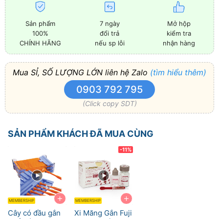
Sản phẩm
7 ngày
Mở hộp
100%
đổi trả
kiểm tra
CHÍNH HÃNG
nếu sp lỗi
nhận hàng
Mua SỈ, SỐ LƯỢNG LỚN liên hệ Zalo
(tìm hiểu thêm)
0903 792 795
(Click copy SDT)
SẢN PHẨM KHÁCH ĐÃ MUA CÙNG
-11%
+
+
MEMBERSHIP
MEMBERSHIP
Cây có đầu gắn
Xi Măng Gắn Fuji