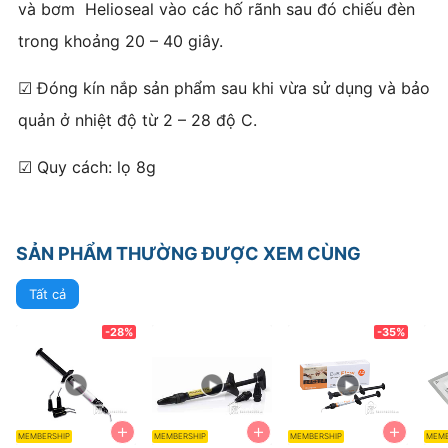
và bơm Helioseal vào các hố rãnh sau đó chiếu đèn
trong khoảng 20 – 40 giây.
☑ Đóng kín nắp sản phẩm sau khi vừa sử dụng và bảo
quản ở nhiệt độ từ 2 – 28 độ C.
☑ Quy cách: lọ 8g
SẢN PHẨM THƯỜNG ĐƯỢC XEM CÙNG
Tất cả
-28%
-35%
+
+
+
MEMBERSHIP
MEMBERSHIP
MEMBERSHIP
MEMB