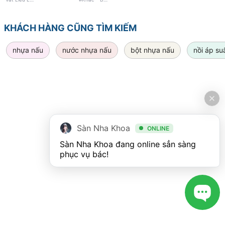
KHÁCH HÀNG CŨNG TÌM KIẾM
nhựa nấu
nước nhựa nấu
bột nhựa nấu
nồi áp su
Sàn Nha Khoa
ONLINE
Sàn Nha Khoa đang online sẳn sàng 
phục vụ bác!