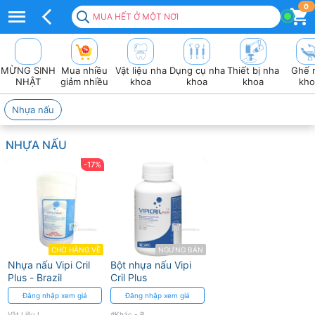
nhựa
0
MUA HẾT Ở MỘT NƠI
nấu
vipi
MỪNG SINH
Mua nhiều
Vật liệu nha
Dụng cụ nha
Thiết bị nha
Ghế 
nha
NHẬT
giảm nhiều
khoa
khoa
khoa
kho
khoa
Nhựa nấu
NHỰA NẤU
-17%
CHỜ HÀNG VỀ
NGƯNG BÁN
Nhựa nấu Vipi Cril
Bột nhựa nấu Vipi
Plus - Brazil
Cril Plus
Đăng nhập xem giá
Đăng nhập xem giá
Vật Liệu Labo
#Khác - Brazil