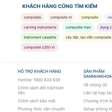
KHÁCH HÀNG CŨNG TÌM KIẾM
composite
composite nt
composite
co
carving instruments
composite men
dụng cụ
instrument cassette
cây đặt, tạo viền composite 
composite z250 xt
HỖ TRỢ KHÁCH HÀNG
SẢN PHẨM
SANNHAKHOA
Hotline: 1900 633 639
Về chúng tôi
Chính sách đổi trả/Hoàn
tiền
Liên hệ hợp tá
Chính sách bảo mật
Chương trình 
Phương thức vận chuyển
Setup phòng 