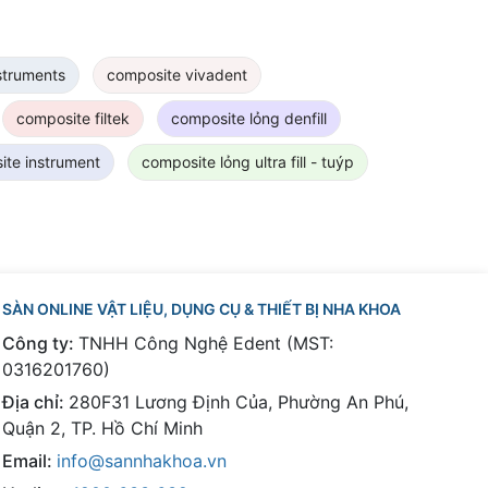
nstruments
composite vivadent
composite filtek
composite lỏng denfill
ite instrument
composite lỏng ultra fill - tuýp
SÀN ONLINE VẬT LIỆU, DỤNG CỤ & THIẾT BỊ NHA KHOA
Công ty:
TNHH Công Nghệ Edent (MST:
0316201760)
Địa chỉ:
280F31 Lương Định Của, Phường An Phú,
Quận 2, TP. Hồ Chí Minh
Email:
info@sannhakhoa.vn