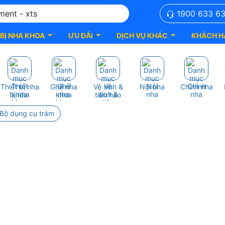
1900 633 6
 BỊ NHA KHOA
ƯU ĐÃI
DỊCH VỤ KHÁC
KHÁCH H
Thiết bị nha
Ghế nha
Vệ sinh &
Nội nha
Chỉnh nha
khoa
khoa
tiêu hao
Bộ dụng cụ trám