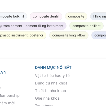
mposite bulk fill
composite denfill
composite
filling i
 trám cement - cement filling instrument
composite brilliant
plastic instrument, posterior
composite lỏng i-flow
compos
DANH MỤC NỔI BẬT
.VN
Vật tư tiêu hao y tế
Dụng cụ nha khoa
c
Thiết bị nha khoa
Membership
Ghế nha khoa
khám mới
Tay khoan