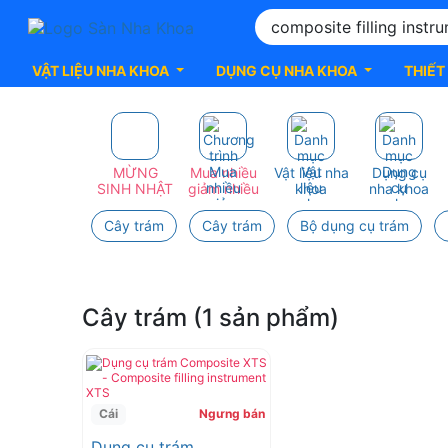
VẬT LIỆU NHA KHOA
DỤNG CỤ NHA KHOA
THIẾT
composite
filling
MỪNG
Mua nhiều
Vật liệu nha
Dụng cụ
SINH NHẬT
giảm nhiều
khoa
nha khoa
instrument
Cây trám
Cây trám
Bộ dụng cụ trám
-
xts
Cây trám (1 sản phẩm)
nha
khoa
Cái
Ngưng bán
Dụng cụ trám