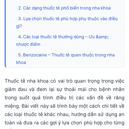
phù
hợp
2. Các dạng thuốc tê phổ biến trong nha khoa
cho
3. Lựa chọn thuốc tê phù hợp phụ thuộc vào điều
gì?
từng
4. Các loại thuốc tê thường dùng – Ưu &amp;
thủ
nhược điểm
thuật
5. Benzocaine – Thuốc tê quen thuộc trong nha
khoa
6. Lidocain – loại thuốc tê “đa năng” được sử dụng
nhiều nhất
Thuốc tê nha khoa có vai trò quan trọng trong việc
giảm đau và đem lại sự thoải mái cho bệnh nhân
7. Medicaine – thuốc tê Hàn Quốc được dùng
trong suốt quá trình điều trị các vấn đề về răng
nhiều tại Việt Nam
miệng. Bài viết này sẽ trình bày một cách chi tiết về
8. Có nên dùng thuốc tê xịt trong nha khoa?
các loại thuốc tê khác nhau, hướng dẫn sử dụng an
9. Những tác dụng phụ thường gặp của thuốc tê
toàn và đưa ra các gợi ý lựa chọn phù hợp cho từng
nha khoa