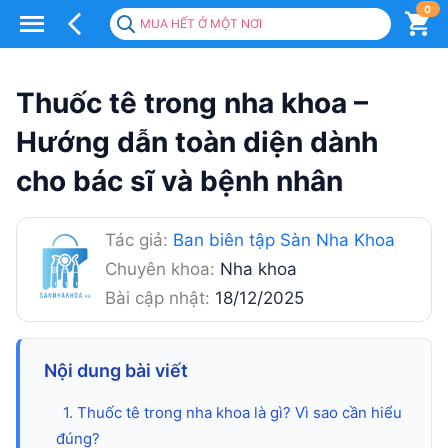
0
MUA HẾT Ở MỘT NƠI
Thuốc
tê
Thuốc tê trong nha khoa –
nha
Hướng dẫn toàn diện dành
khoa:
cho bác sĩ và bệnh nhân
Phân
loại,
Tác giả:
Ban biên tập Sàn Nha Khoa
cách
Chuyên khoa:
Nha khoa
dùng
Bài cập nhật:
18/12/2025
&
lựa
Nội dung bài viết
chọn
1. Thuốc tê trong nha khoa là gì? Vì sao cần hiểu
đúng?