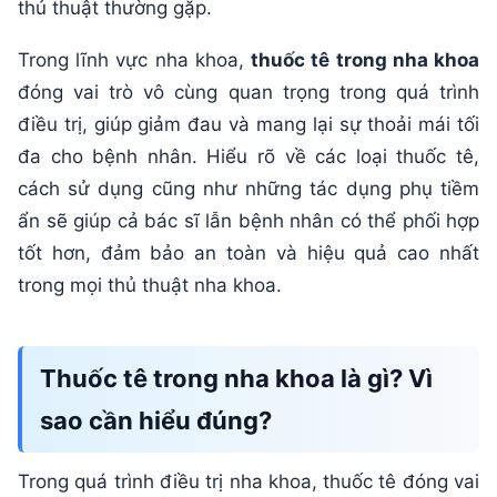
thủ thuật thường gặp.
10. Lưu ý khi dùng thuốc tê: Dành cho bác sĩ và
Trong lĩnh vực nha khoa,
thuốc tê trong nha khoa
bệnh nhân
đóng vai trò vô cùng quan trọng trong quá trình
11. Tải bảng so sánh các loại thuốc tê nha khoa
điều trị, giúp giảm đau và mang lại sự thoải mái tối
phổ biến
đa cho bệnh nhân. Hiểu rõ về các loại thuốc tê,
12. Kết luận
cách sử dụng cũng như những tác dụng phụ tiềm
ẩn sẽ giúp cả bác sĩ lẫn bệnh nhân có thể phối hợp
tốt hơn, đảm bảo an toàn và hiệu quả cao nhất
trong mọi thủ thuật nha khoa.
Thuốc tê trong nha khoa là gì? Vì
sao cần hiểu đúng?
Trong quá trình điều trị nha khoa, thuốc tê đóng vai