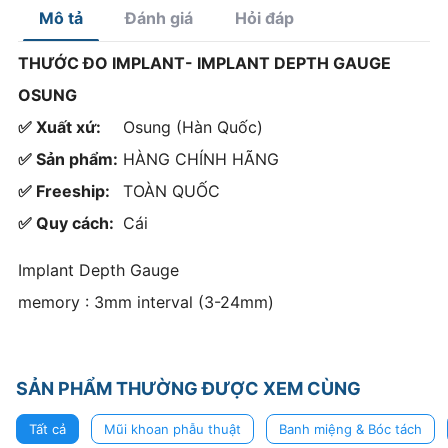
Mô tả
Đánh giá
Hỏi đáp
THƯỚC ĐO IMPLANT- IMPLANT DEPTH GAUGE
OSUNG
✅ Xuất xứ:
Osung (Hàn Quốc)
✅ Sản phẩm:
HÀNG CHÍNH HÃNG
✅ Freeship:
TOÀN QUỐC
✅ Quy cách:
Cái
Implant Depth Gauge
memory : 3mm interval (3-24mm)
SẢN PHẨM THƯỜNG ĐƯỢC XEM CÙNG
Tất cả
Mũi khoan phẫu thuật
Banh miệng & Bóc tách