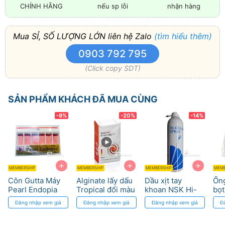
CHÍNH HÃNG
nếu sp lỗi
nhận hàng
Mua SỈ, SỐ LƯỢNG LỚN liên hệ Zalo
(tìm hiểu thêm)
0903 792 795
(Click copy SDT)
SẢN PHẨM KHÁCH ĐÃ MUA CÙNG
-9%
-20%
-14%
+
+
+
MEMBERSHIP
MEMBERSHIP
MEMBERSHIP
MEMB
Côn Gutta Máy
Alginate lấy dấu
Dầu xịt tay
Ống
Pearl Endopia
Tropical đổi màu
khoan NSK Hi-
bọt
4%, 6% - Chuẩn
- Chất lượng cao
Clean 550ml,
An 
Đăng nhập xem giá
Đăng nhập xem giá
Đăng nhập xem giá
Đ
ISO
tiêu chuẩn FDA
bệ