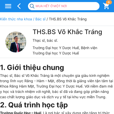
0
MUA HẾT Ở MỘT NƠI
Kiến thức nha khoa
/ Bác sĩ
/ THS.BS Võ Khắc Tráng
THS.BS Võ Khắc Tráng
Thạc sĩ, bác sĩ.
Trường Đại học Y Dược Huế, Bệnh viện
Trường Đại học Y Dược Huế
1. Giới thiệu chung
Thạc sĩ, Bác sĩ Võ Khắc Tráng là một chuyên gia giàu kinh nghiệm
trong lĩnh vực Răng - Hàm - Mặt, đồng thời là giảng viên tận tâm tại
Khoa Răng Hàm Mặt, Trường Đại học Y Dược Huế. Với niềm đam mê
y học và trách nhiệm với nghề, bác sĩ đã và đang góp phần nâng
cao chất lượng giáo dục và dịch vụ y tế tại khu vực miền Trung.
2. Quá trình học tập
Trường Quốc Học – Huế
: Là nơi bác sĩ xây dựng nền tảng tri thức