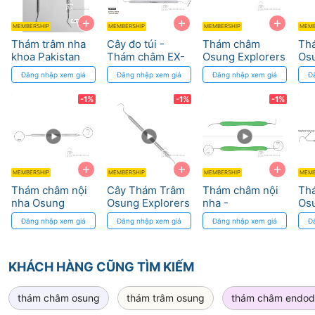
+
+
+
MEMBERSHIP
MEMBERSHIP
MEMBERSHIP
MEMB
Thám trâm nha
Cây đo túi -
Thám châm
Th
khoa Pakistan
Thám châm EX-
Osung Explorers
Osu
Probe Osung
2EXD5W
EX
Đăng nhập xem giá
Đăng nhập xem giá
Đăng nhập xem giá
Đ
-1%
-1%
-1%
+
+
+
MEMBERSHIP
MEMBERSHIP
MEMBERSHIP
MEMB
Thám châm nội
Cây Thám Trâm
Thám châm nội
Th
nha Osung
Osung Explorers
nha -
Osu
EXDG16 - Đầu
- Tay Cầm Kim
Endodontic
EX
Đăng nhập xem giá
Đăng nhập xem giá
Đăng nhập xem giá
Đ
kim sắc bén
Loại Độ Bền Cao
Explorer-
Silicone handle
Osung
KHÁCH HÀNG CŨNG TÌM KIẾM
thám châm osung
thám trâm osung
thám châm endodo