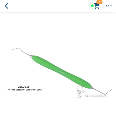
0
Thám
châm
Osung
Explorers
2EXDG16