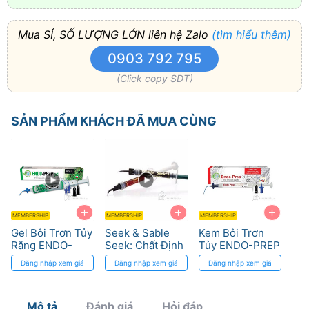
Mua SỈ, SỐ LƯỢNG LỚN liên hệ Zalo
(tìm hiểu thêm)
0903 792 795
(Click copy SDT)
SẢN PHẨM KHÁCH ĐÃ MUA CÙNG
+
+
+
MEMBERSHIP
MEMBERSHIP
MEMBERSHIP
Gel Bôi Trơn Tủy
Seek & Sable
Kem Bôi Trơn
Răng ENDO-
Seek: Chất Định
Tủy ENDO-PREP
PREP GEL
Vị Xoang Sâu,
CREAM
Đăng nhập xem giá
Đăng nhập xem giá
Đăng nhập xem giá
Cerkamed
Ống Tủy Canxi
Cerkamed với
Hóa
EDTA
Mô tả
Đánh giá
Hỏi đáp