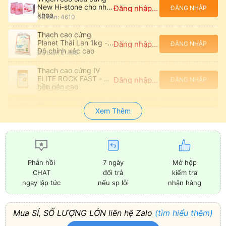
New Hi-stone cho nha
Đăng nhập để xem giá
ĐĂNG NHẬP
khoa
Đã bán: 4610
Thạch cao cứng
Planet Thái Lan 1kg -
Đăng nhập để xem giá
ĐĂNG NHẬP
Độ chính xác cao
Đã bán: 21898
Thạch cao cứng IV
ELITE ROCK FAST - Độ
Đăng nhập để xem giá
ĐĂNG NHẬP
bền nén cao
Đã bán: 352
Thạch cao chỉnh nha
Xem Thêm
SNOW ROCK Type 4 -
Đăng nhập để xem giá
ĐĂNG NHẬP
Khô sau 10 phút
Đã bán: 496
Thạch cao Dental
Stone Type 3
Đăng nhập để xem giá
ĐĂNG NHẬP
Snowrock - Màu Deep
Đã bán: 184
7 ngày
Mở hộp
Phản hồi
Neon Yellow
đổi trả
kiểm tra
CHAT
Thạch cao Snow Rock
nếu sp lỗi
nhận hàng
ngay lập tức
LAB STONE TYPE 3 -
Đăng nhập để xem giá
ĐĂNG NHẬP
Độ cứng 55 Mpa
Đã bán: 711
Mua SỈ, SỐ LƯỢNG LỚN liên hệ Zalo
(tìm hiểu thêm)
Thạch cao ELITE
ORTHO WHITE
Đăng nhập để xem giá
ĐĂNG NHẬP