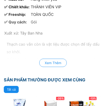
✅ Chiết khấu:
THÀNH VIÊN VIP
✅ Freeship:
TOÀN QUỐC
✅ Quy cách:
Gói
Xuất xứ: Tây Ban Nha
Thạch cao vẫn còn là vật liệu được chọn để lấy dấu
sơ khởi.
Để không làm biến đổi hình dạng hay vị trí của sống
Xem Thêm
hàm phập phều, nhất thiết phải dùng loại vật liệu lấy
dấu không tạo sức nén ép khi đặt khay vào.
SẢN PHẨM THƯỜNG ĐƯỢC XEM CÙNG
Thạch cao đáp ứng hoàn hảo yêu cầu này.
Tất cả
Ưu điểm
-20%
-13%
Là vật liệu ưa nước