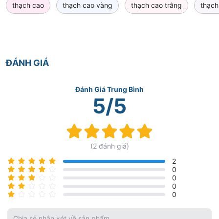
thạch cao
thạch cao vàng
thạch cao trắng
thạch
ĐÁNH GIÁ
Đánh Giá Trung Bình
5/5
Rating:
100%
(2 đánh giá)
2
0
0
0
0
Chia sẻ nhận xét về sản phẩm