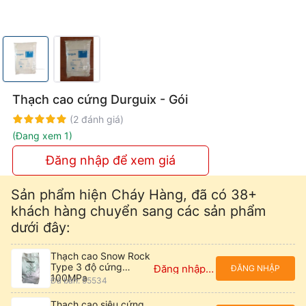
Thạch cao cứng Durguix - Gói
Rating:
100%
(2 đánh giá)
(Đang xem 1)
Đăng nhập để xem giá
Sản phẩm hiện Cháy Hàng, đã có 38+
khách hàng chuyển sang các sản phẩm
dưới đây:
Thạch cao Snow Rock
Type 3 độ cứng
Đăng nhập để xem giá
ĐĂNG NHẬP
100MPa
Đã bán: 55534
Thạch cao siêu cứng