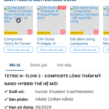
-27%
+
+
+
MEMBERSHIP
MEMBERSHIP
MEMBERSHIP
MEMB
Composite
Côn Gutta
Đài đánh bóng
Cọ 
Tetric N-Ceram
Protaper X-
composite
Nha
Nano-Hybrid
Protype Pearl
Enhance
Tốt
Đăng nhập xem giá
Đăng nhập xem giá
Đăng nhập xem giá
Đ
cho Răng Trước
Dent
Dentsply - Kết
và Sau
quả bền vững
Mô tả
Đánh giá
Hỏi đáp
TETRIC N- FLOW 2 - COMPOSITE LỎNG THẨM MỸ
NANO-HYBRID THẾ HỆ MỚI
✅ Xuất xứ:
Ivoclar Vivadent (Liechtenstein)
✅ Sản phẩm:
HÀNG CHÍNH HÃNG
✅ Hạn sử dụng:
06/2029