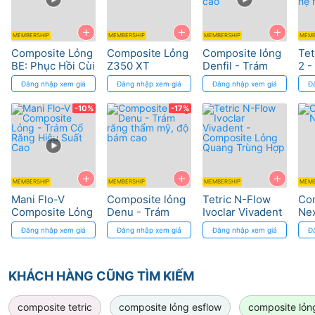
+
+
+
MEMBERSHIP
MEMBERSHIP
MEMBERSHIP
MEMB
Composite Lỏng
Composite Lỏng
Composite lỏng
Tet
BE: Phục Hồi Cùi
Z350 XT
Denfil - Trám
2 -
Răng với Độ Bền
Flowable - Độ
rãnh, dễ đánh
đặ
Đăng nhập xem giá
Đăng nhập xem giá
Đăng nhập xem giá
Đ
Cao
Bền Cao
bóng, thẩm mỹ
Nan
cao
hệ 
-10%
-17%
+
+
+
MEMBERSHIP
MEMBERSHIP
MEMBERSHIP
MEMB
Mani Flo-V
Composite lỏng
Tetric N-Flow
Com
Composite Lỏng
Denu - Trám
Ivoclar Vivadent
Ne
- Trám Cổ Răng
răng thẩm mỹ,
- Composite
Đăng nhập xem giá
Đăng nhập xem giá
Đăng nhập xem giá
Đ
Hiệu Suất Cao
độ bám cao
Lỏng Quang
Trùng Hợp
KHÁCH HÀNG CŨNG TÌM KIẾM
composite tetric
composite lỏng esflow
composite lỏng