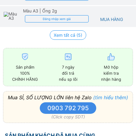
Màu A3
| Ống 2g
MUA HÀNG
Đăng nhập xem giá
Xem tất cả (5)
Sản phẩm
7 ngày
Mở hộp
100%
đổi trả
kiểm tra
CHÍNH HÃNG
nếu sp lỗi
nhận hàng
Mua SỈ, SỐ LƯỢNG LỚN liên hệ Zalo
(tìm hiểu thêm)
0903 792 795
(Click copy SDT)
SẢN PHẨM KHÁCH ĐÃ MUA CÙNG