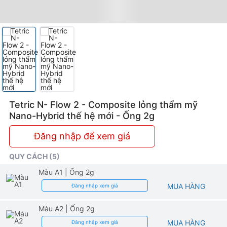
hệ
mới
Tetric N- Flow 2 - Composite lỏng thẩm mỹ
Nano-Hybrid thế hệ mới - Ống 2g
Đăng nhập để xem giá
QUY CÁCH (5)
Màu A1
| Ống 2g
MUA HÀNG
Đăng nhập xem giá
Màu A2
| Ống 2g
MUA HÀNG
Đăng nhập xem giá