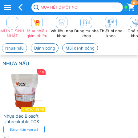
Top
0
MUA HẾT Ở MỘT NƠI
50+
sản
MỪNG SINH
Mua nhiều
Vật liệu nha
Dụng cụ nha
Thiết bị nha
Ghế 
Phẩm
NHẬT
giảm nhiều
khoa
khoa
khoa
kho
TCS
Nhựa nấu
Đánh bóng
Mũi đánh bóng
Tốt
NHỰA NẤU
Nhất
-1%
2026
❤️
VAT
đầy
CHỜ HÀNG VỀ
Nhựa dẻo Biosoft
đủ
Unbreakable TCS
Đăng nhập xem giá
TCS