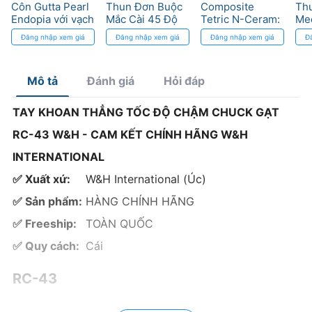
Côn Gutta Pearl
Thun Đơn Buộc
Composite
Th
Endopia với vạch
Mắc Cài 45 Độ
Tetric N-Ceram:
Med
chia cho nội nha
3M - Tối ưu Điều
Vật liệu nhộng
Đàn
Đăng nhập xem giá
Đăng nhập xem giá
Đăng nhập xem giá
Đ
Trị Niềng Răng
quang trùng hợp
Kh
cao cấp
Mà
Mô tả
Đánh giá
Hỏi đáp
TAY KHOAN THẲNG TỐC ĐỘ CHẬM CHUCK GẠT
RC-43 W&H - CAM KẾT CHÍNH HÃNG W&H
INTERNATIONAL
✅ Xuất xứ:
W&H International (Úc)
✅ Sản phẩm:
HÀNG CHÍNH HÃNG
✅ Freeship:
TOÀN QUỐC
✅ Quy cách:
Cái
RC-43