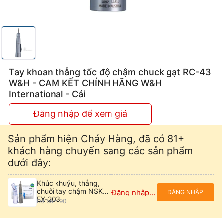
CAM
KẾT
CHÍNH
HÃNG
Tay khoan thẳng tốc độ chậm chuck gạt RC-43
W&H
W&H - CAM KẾT CHÍNH HÃNG W&H
International - Cái
International
Đăng nhập để xem giá
Sản phẩm hiện Cháy Hàng, đã có 81+
khách hàng chuyển sang các sản phẩm
dưới đây:
Khúc khuỷu, thẳng,
chuôi tay chậm NSK
Đăng nhập để xem giá
ĐĂNG NHẬP
EX-203
Đã bán: 90