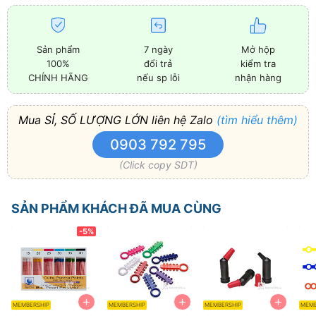
Sản phẩm
7 ngày
Mở hộp
100%
đổi trả
kiểm tra
CHÍNH HÃNG
nếu sp lỗi
nhận hàng
Mua SỈ, SỐ LƯỢNG LỚN liên hệ Zalo
(tìm hiểu thêm)
0903 792 795
(Click copy SDT)
SẢN PHẨM KHÁCH ĐÃ MUA CÙNG
-5%
+
+
+
MEMBERSHIP
MEMBERSHIP
MEMBERSHIP
MEMB