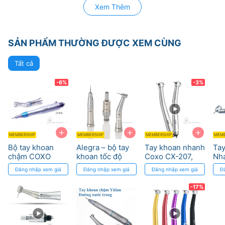
Xem Thêm
SẢN PHẨM THƯỜNG ĐƯỢC XEM CÙNG
Tất cả
-6%
-3%
+
+
+
MEMBERSHIP
MEMBERSHIP
MEMBERSHIP
MEMB
Bộ tay khoan
Alegra – bộ tay
Tay khoan nhanh
Ta
chậm COXO
khoan tốc độ
Coxo CX-207,
Nh
đường nước
chậm W&H
Ceramic công
Co
Đăng nhập xem giá
Đăng nhập xem giá
Đăng nhập xem giá
Đ
ngoài CX235-A
nghệ Đức
và 
My
-17%