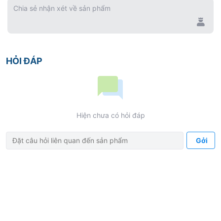
Chia sẻ nhận xét về sản phẩm
Chuẩn kết nối motor ISO 3964
Bảo hành 12 tháng
Có thể chọn mua thêm bộ dẫn nước bên ngoài cho
HỎI ĐÁP
tay khoan RC-E spray kit
Hiện chưa có hỏi đáp
Gởi