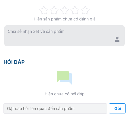
◈ Khóa kép đơn giản và an
toàn
Rating:
Hiện sản phẩm chưa có đánh giá
0%
◈ Sử dụng được với nồi
Chia sẻ nhận xét về sản phẩm
hấp áp suất khử trùng
◈ Tuân thủ các tiêu chuẩn
ISO quy định
HỎI ĐÁP
Hiện chưa có hỏi đáp
Gởi