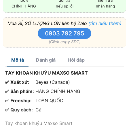
100%
đổi trả
kiểm tra
CHÍNH HÃNG
nếu sp lỗi
nhận hàng
Mua SỈ, SỐ LƯỢNG LỚN liên hệ Zalo
(tìm hiểu thêm)
0903 792 795
(Click copy SDT)
Mô tả
Đánh giá
Hỏi đáp
TAY KHOAN KHUỶU MAXSO SMART
✅ Xuất xứ:
Beyes (Canada)
✅ Sản phẩm:
HÀNG CHÍNH HÃNG
✅ Freeship:
TOÀN QUỐC
✅ Quy cách:
Cái
Tay khoan khuỷu Maxso Smart