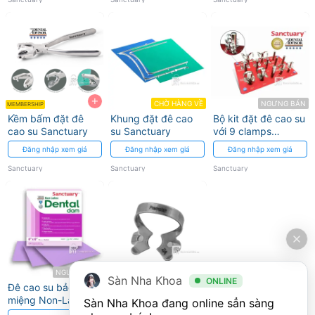
Sanctuary
+
CHỜ HÀNG VỀ
NGƯNG BÁN
MEMBERSHIP
Kềm bấm đặt đê
Khung đặt đê cao
Bộ kit đặt đê cao su
cao su Sanctuary
su Sanctuary
với 9 clamps
Sanctuary
Đăng nhập xem giá
Đăng nhập xem giá
Đăng nhập xem giá
Sanctuary
Sanctuary
Sanctuary
NGƯNG BÁN
NGƯNG BÁN
Sàn Nha Khoa
ONLINE
Đê cao su bảo vệ
Kẹp đê cao su
miệng Non-Latex
Sanctuary
Sàn Nha Khoa đang online sẳn sàng 
Dental Dam