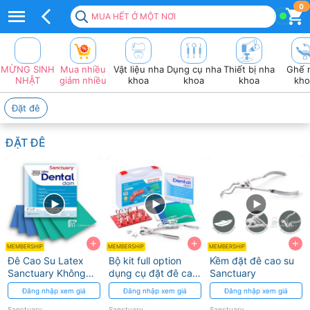
Top
0
MUA HẾT Ở MỘT NƠI
50+
sản
MỪNG SINH
Mua nhiều
Vật liệu nha
Dụng cụ nha
Thiết bị nha
Ghế 
Phẩm
NHẬT
giảm nhiều
khoa
khoa
khoa
kho
SANCTUARY
Đặt đê
Tốt
ĐẶT ĐÊ
Nhất
2026
❤️
VAT
+
+
+
đầy
MEMBERSHIP
MEMBERSHIP
MEMBERSHIP
Đê Cao Su Latex
Bộ kit full option
Kềm đặt đê cao su
đủ
Sanctuary Không
dụng cụ đặt đê cao
Sanctuary
Bột, Ít Protein
su Dental Dam
Đăng nhập xem giá
Đăng nhập xem giá
Đăng nhập xem giá
Premium Kit
Sanctuary
Sanctuary
Sanctuary