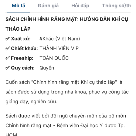
Mô tả
Đánh giá
Hỏi đáp
Thông số/thà
SÁCH CHỈNH HÌNH RĂNG MẶT: HƯỚNG DẪN KHÍ CỤ
THÁO LẮP
✅ Xuất xứ:
#Khác (Việt Nam)
✅ Chiết khấu:
THÀNH VIÊN VIP
✅ Freeship:
TOÀN QUỐC
✅ Quy cách:
Quyển
Cuốn sách "Chỉnh hình răng mặt Khí cụ tháo lắp" là
sách được sử dụng trong nha khoa, phục vụ công tác
giảng dạy, nghiên cứu.
Sách được viết bởi đội ngũ chuyên môn của bộ môn
Chỉnh hình răng mặt - Bệnh viện Đại học Y dược Tp.
HCM