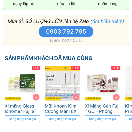
nếu sp lỗi
nhận hàng
ngay lập tức
Mua SỈ, SỐ LƯỢNG LỚN liên hệ Zalo
(tìm hiểu thêm)
0903 792 795
(Click copy SDT)
SẢN PHẨM KHÁCH ĐÃ MUA CÙNG
-8%
-15%
-11%
+
+
+
MEMBERSHIP
MEMBERSHIP
MEMBERSHIP
MEMB
Xi măng Glass
Mũi Khoan Kim
Xi Măng Gắn Fuji
Kì
Ionomer Fuji 9
Cương Mani EX
1 GC - Phóng
Pri
GC - Phóng
Pro - Độ Bền
Thích Fluoride,
cho
Đăng nhập xem giá
Đăng nhập xem giá
Đăng nhập xem giá
Đ
thích Fluoride
Cao
Độ Bền Cao