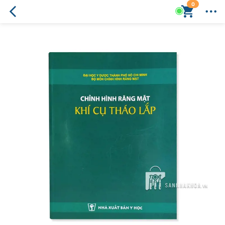
0
Cuốn
Sách
Chỉnh
Hình
Răng
Mặt:
Khí
Cụ
Tháo
Lắp
và
Ứng