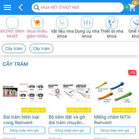
Top
0
MUA HẾT Ở MỘT NƠI
100+
sản
MỪNG SINH
Mua nhiều
Vật liệu nha
Dụng cụ nha
Thiết bị nha
Ghế 
Phẩm
NHẬT
giảm nhiều
khoa
khoa
khoa
kho
REINVENT
Cây trám
Cây trám
Giá
CÂY TRÁM
tốt
-1%
2026
❤️
VAT
đầy
CHỜ HÀNG VỀ
CHỜ HÀNG VỀ
CHỜ HÀNG VỀ
Đai trám Nitin loại
Bộ kềm đặt và gỡ
Miếng chêm NiTin
đủ
cong Reinvent
đai trám chuyên
Reinvent
dụng Reinvent
Đăng nhập xem giá
Đăng nhập xem giá
Đăng nhập xem giá
Reinvent
Reinvent
Reinvent