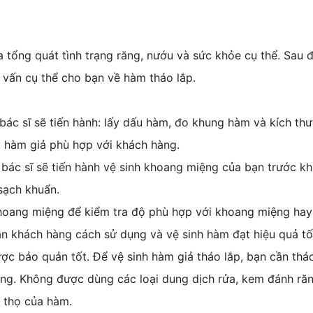
a tổng quát tình trạng răng, nướu và sức khỏe cụ thể. Sau 
vấn cụ thể cho bạn về hàm tháo lắp.
bác sĩ sẽ tiến hành: lấy dấu hàm, đo khung hàm và kích thướ
o hàm giả phù hợp với khách hàng.
 bác sĩ sẽ tiến hành vệ sinh khoang miệng của bạn trước k
sạch khuẩn.
oang miệng để kiểm tra độ phù hợp với khoang miệng hay 
n khách hàng cách sử dụng và vệ sinh hàm đạt hiệu quả tố
ợc bảo quản tốt. Để vệ sinh hàm giả tháo lắp, bạn cần thá
ng. Không được dùng các loại dung dịch rửa, kem đánh ră
i thọ của hàm.