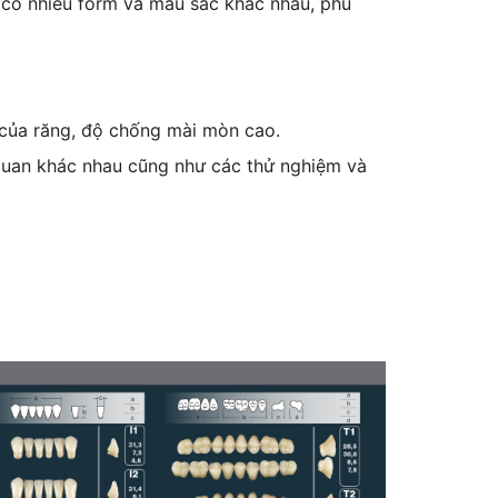
 có nhiều form và màu sắc khác nhau, phù
 của răng, độ chống mài mòn cao.
 quan khác nhau cũng như các thử nghiệm và