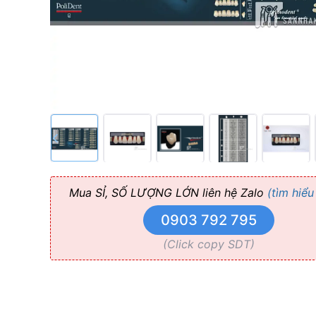
Pháp
Phục
Hình
Hàm
Tối
Ưu
Mua SỈ, SỐ LƯỢNG LỚN liên hệ Zalo
(tìm hiểu
0903 792 795
(Click copy SDT)