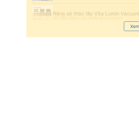
Răng sứ tháo lắp Vita Lumin Vacuum
lõi sứ cứng và chốt bọc vàng
Xem
Răng tháo lắp Composite Efucera P
Yamahachi