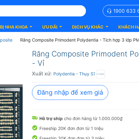
1900 633 
 BỊ NHA KHOA
ƯU ĐÃI
DỊCH VỤ KHÁC
KHÁCH H
posite
Răng Composite Primodent Polydentia - Tích hợp 3 lớp 
Răng Composite Primodent Pol
- Vỉ
Xuất xứ:
Polydentia
- Thụy Sĩ
Đăng nhập để xem giá
Hỗ trợ ship
cho đơn hàng từ 1.000.000₫
Freeship 20K đơn đơn từ 1 triệu
Freeship 30K đơn đơn từ 3 triệu