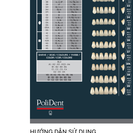
HƯỚNG DẪN SỬ DỤNG