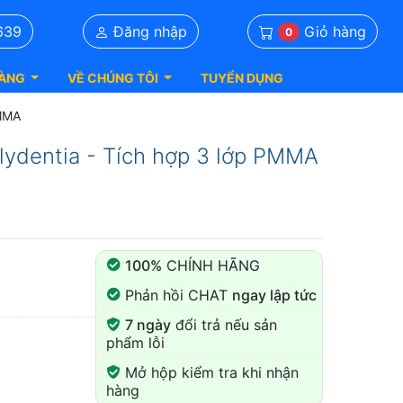
Giỏ hàng
639
Đăng nhập
0
ÀNG
VỀ CHÚNG TÔI
TUYỂN DỤNG
PMMA
ydentia - Tích hợp 3 lớp PMMA
100%
CHÍNH HÃNG
Phản hồi CHAT
ngay lập tức
7 ngày
đổi trả nếu sản
phẩm lỗi
Mở hộp kiểm tra khi nhận
hàng