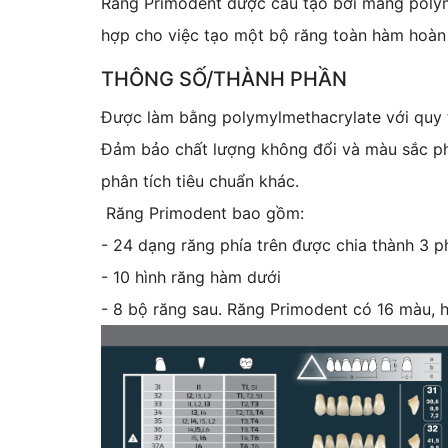
Răng Primodent được cấu tạo bởi màng polymy
hợp cho việc tạo một bộ răng toàn hàm hoàn 
THÔNG SỐ/THÀNH PHẦN
Được làm bằng polymylmethacrylate với
quy 
Đảm bảo chất lượng không đổi và màu sắc phù
phân tích tiêu chuẩn khác.
Răng Primodent bao gồm:
- 24 dạng răng phía trên được chia thành 3 p
- 10 hình răng hàm dưới
- 8 bộ răng sau. Răng Primodent có 16 màu,