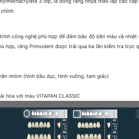
lmethacrylate 3 lớp, là dòng răng nhựa tháo lắp cao cấp
chỉnh.
trình công nghệ phù hợp để đảm bảo độ bền màu và nhiệt
 hợp, răng Primodent được trải qua ba lần kiểm tra trực
hân nhóm (hình bầu dục, hình vuông, tam giác)
 hài hòa với màu VITAPAN CLASSIC