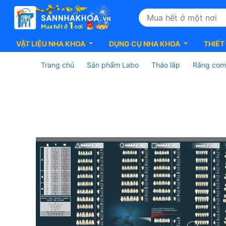
VẬT LIỆU NHA KHOA
DỤNG CỤ NHA KHOA
THIẾT
Trang chủ
Sản phẩm Labo
Tháo lắp
Răng com
Răng
Composite
Primodent
Polydentia
-
Giải