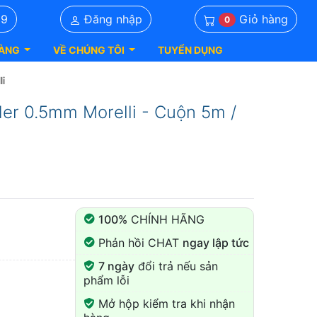
Giỏ hàng
39
Đăng nhập
0
ÀNG
VỀ CHÚNG TÔI
TUYỂN DỤNG
li
der 0.5mm Morelli - Cuộn 5m /
100%
CHÍNH HÃNG
Phản hồi CHAT
ngay lập tức
7 ngày
đổi trả nếu sản
phẩm lỗi
Mở hộp kiểm tra khi nhận