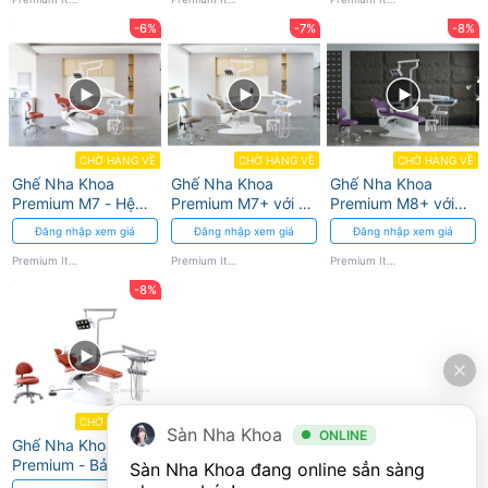
-6%
-7%
-8%
CHỜ HÀNG VỀ
CHỜ HÀNG VỀ
CHỜ HÀNG VỀ
Ghế Nha Khoa
Ghế Nha Khoa
Ghế Nha Khoa
Premium M7 - Hệ
Premium M7+ với hệ
Premium M8+ với
Thống Khử Trùng
thống khử trùng 3
Công Nghệ Khử
Đăng nhập xem giá
Đăng nhập xem giá
Đăng nhập xem giá
UV
trong 1
Trùng UV
Premium Italy
Premium Italy
Premium Italy
-8%
CHỜ HÀNG VỀ
Sàn Nha Khoa
ONLINE
Ghế Nha Khoa M5
Premium - Bảng
Sàn Nha Khoa đang online sẳn sàng 
Điều Khiển Vi Tính