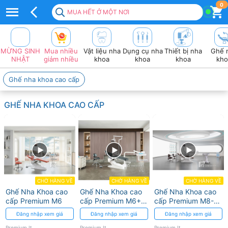
Top
0
MUA HẾT Ở MỘT NƠI
100+
sản
MỪNG SINH
Mua nhiều
Vật liệu nha
Dụng cụ nha
Thiết bị nha
Ghế 
Phẩm
NHẬT
giảm nhiều
khoa
khoa
khoa
kho
PREMIUM
Ghế nha khoa cao cấp
ITALY
GHẾ NHA KHOA CAO CẤP
Giá
tốt
2026
❤️
VAT
CHỜ HÀNG VỀ
CHỜ HÀNG VỀ
CHỜ HÀNG VỀ
Ghế Nha Khoa cao
Ghế Nha Khoa cao
Ghế Nha Khoa cao
đầy
cấp Premium M6
cấp Premium M6+-
cấp Premium M8-
Trụ đứng độc lập
Tối ưu cho cấy
Đăng nhập xem giá
Đăng nhập xem giá
Đăng nhập xem giá
đủ
ghép implant
Premium Italy
Premium Italy
Premium Italy