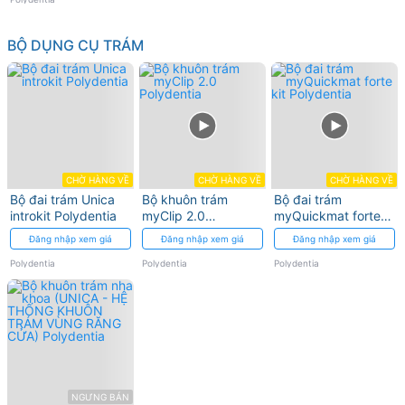
BỘ DỤNG CỤ TRÁM
CHỜ HÀNG VỀ
CHỜ HÀNG VỀ
CHỜ HÀNG VỀ
Bộ đai trám Unica
Bộ khuôn trám
Bộ đai trám
introkit Polydentia
myClip 2.0
myQuickmat forte
Polydentia
kit Polydentia
Đăng nhập xem giá
Đăng nhập xem giá
Đăng nhập xem giá
Polydentia
Polydentia
Polydentia
NGƯNG BÁN