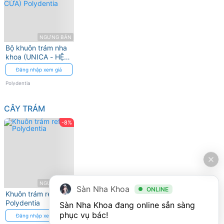
NGƯNG BÁN
Bộ khuôn trám nha
khoa (UNICA - HỆ
THỐNG KHUÔN
Đăng nhập xem giá
TRÁM VÙNG RĂNG
CỬA) Polydentia
Polydentia
CÂY TRÁM
-8%
NGƯNG BÁN
Sàn Nha Khoa
ONLINE
Khuôn trám refill
Polydentia
Sàn Nha Khoa đang online sẳn sàng 
phục vụ bác!
Đăng nhập xem giá