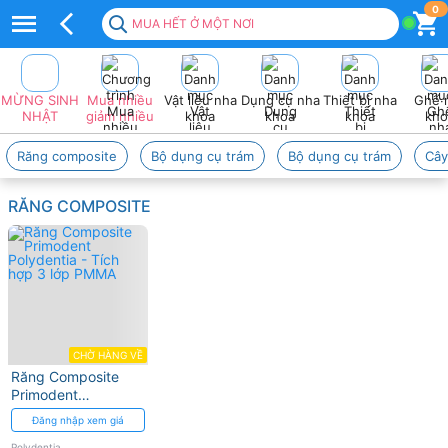
Top
0
MUA HẾT Ở MỘT NƠI
100+
sản
MỪNG SINH
Mua nhiều
Vật liệu nha
Dụng cụ nha
Thiết bị nha
Ghế 
Phẩm
NHẬT
giảm nhiều
khoa
khoa
khoa
kho
POLYDENTIA
Răng composite
Bộ dụng cụ trám
Bộ dụng cụ trám
Cây
Giá
RĂNG COMPOSITE
tốt
2026
❤️
VAT
đầy
CHỜ HÀNG VỀ
Răng Composite
đủ
Primodent
Polydentia - Tích
Đăng nhập xem giá
hợp 3 lớp PMMA
Polydentia