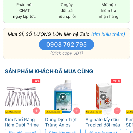
7 ngày
Mở hộp
Phản hồi
đổi trả
kiểm tra
CHAT
nếu sp lỗi
nhận hàng
ngay lập tức
Mua SỈ, SỐ LƯỢNG LỚN liên hệ Zalo
(tìm hiểu thêm)
0903 792 795
(Click copy SDT)
SẢN PHẨM KHÁCH ĐÃ MUA CÙNG
-4%
-20%
+
+
+
MEMBERSHIP
MEMBERSHIP
MEMBERSHIP
MEMB
Kìm Nhổ Răng
Dung Dịch Tiệt
Alginate lấy dấu
Ke
Hàm Dưới Prime
Trùng Anios
Tropical đổi màu
SE
– Tối ưu thao tác,
Clean Excel D -
- Chất lượng cao
Ch
Đăng nhập xem giá
Đăng nhập xem giá
Đăng nhập xem giá
Đ