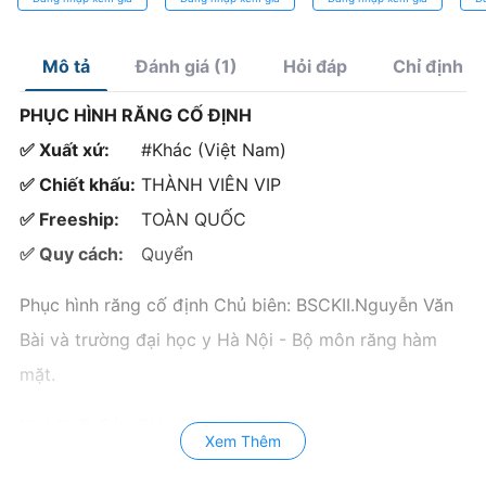
bền bỉ trong
Không ăn mòn,
Cả
từng ca nhổ
Thân thiện môi
trường
Mô tả
Đánh giá (1)
Hỏi đáp
Chỉ định
PHỤC HÌNH RĂNG CỐ ĐỊNH
✅ Xuất xứ:
#Khác (Việt Nam)
✅ Chiết khấu:
THÀNH VIÊN VIP
✅ Freeship:
TOÀN QUỐC
✅ Quy cách:
Quyển
Phục hình răng cố định Chủ biên: BSCKII.Nguyễn Văn
Bài và trường đại học y Hà Nội - Bộ môn răng hàm
mặt.
Nhà Xuất Bản Giáo Dục Việt Nam
Xem Thêm
Số trang: 219