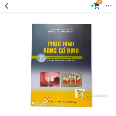
0
Phục
hình
răng
cố
định