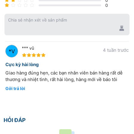
0
phục hình răng cố định
0
Bài 2: Dụng cụ mài cắt dùng trong phục hình cố định
Chia sẻ nhận xét về sản phẩm
Bài 3: Các loại đường hoàn tất
Bài 4: Inlay – onlay
Bài 5: Chụp từng phần
*** vũ
4 tuần trước
Bài 6: Trụ răng (răng chốt)
100%
Bài 7: Bảo tồn sự sống răng trụ trong phục hình cố
Cực kỳ hài lòng
định
Giao hàng đúng hẹn, các bạn nhân viên bán hàng rất dễ
thương và nhiệt tình, rất hài lòng, hàng mới về báo tôi
Bài 8: Tái tạo cùi răng
Gởi trả lời
Bài 9: Chụp kim loại toàn phần
Bài 10: Chụp Jacket
Bài 11: Chụp hỗn hợp
HỎI ĐÁP
Bài 12: Đại cương về cầu răng
Bài 13: Cầu răng với