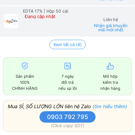
EDTA 17%
| Hộp 50 cái
Đang cập nhật
Liên hệ
Nhận giá khuyến
mãi mới nhất
Xem tất cả (4)
Sản phẩm
7 ngày
Mở hộp
100%
đổi trả
kiểm tra
CHÍNH HÃNG
nếu sp lỗi
nhận hàng
Mua SỈ, SỐ LƯỢNG LỚN liên hệ Zalo
(tìm hiểu thêm)
0903 792 795
(Click copy SDT)