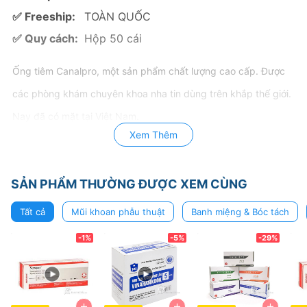
✅ Freeship:
TOÀN QUỐC
✅ Quy cách:
Hộp 50 cái
Ống tiêm Canalpro, một sản phẩm chất lượng cao cấp. Được
các phòng khám chuyên khoa nha tin dùng trên khắp thế giới.
Nay đã có mặt tại Việt Nam.
Xem Thêm
Với nhiều mẫu mã, giúp các nha sĩ dễ dàng phân biệt các loại
thuốc khác nhau trước khi sử dụng trong công việc.
SẢN PHẨM THƯỜNG ĐƯỢC XEM CÙNG
Tất cả
Mũi khoan phẫu thuật
Banh miệng & Bóc tách
-1%
-5%
-29%
+
+
+