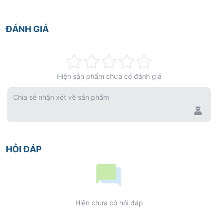
sau khi sử dụng. Tiệt trùng bằng nước muối và phơi
ĐÁNH GIÁ
khô dưới ánh nắng mặt trời.
Rating:
Hiện sản phẩm chưa có đánh giá
0%
Chia sẻ nhận xét về sản phẩm
HỎI ĐÁP
Hiện chưa có hỏi đáp