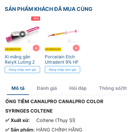
SẢN PHẨM KHÁCH ĐÃ MUA CÙNG
-11%
+
+
MEMBERSHIP
MEMBERSHIP
Xi măng gắn
Porcelain Etch
RelyX Luting 2
Ultradent 9% HF
RMGI cho sứ và
- Dung dịch
Đăng nhập xem giá
Đăng nhập xem giá
kim loại
etching sứ
Mô tả
Đánh giá
Hỏi đáp
Thông số/thà
ỐNG TIÊM CANALPRO CANALPRO COLOR
SYRINGES COLTENE
✅ Xuất xứ:
Coltene (Thụy Sĩ)
✅ Sản phẩm:
HÀNG CHÍNH HÃNG