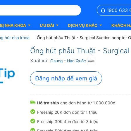
1900 633 
 BỊ NHA KHOA
ƯU ĐÃI
DỊCH VỤ KHÁC
KHÁCH H
g hút nha khoa
Ống hút phẫu Thuật - Surgical Suction adapter 
Ống hút phẫu Thuật - Surgical
Xuất xứ:
Osung
- Hàn Quốc
Đăng nhập để xem giá
Hỗ trợ ship
cho đơn hàng từ 1.000.000₫
Freeship 20K đơn đơn từ 1 triệu
Freeship 30K đơn đơn từ 3 triệu
Freeship 50K đơn đơn từ 5 triệu