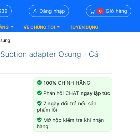
Giỏ hàng
639
Đăng nhập
0
ÀNG
VỀ CHÚNG TÔI
TUYỂN DỤNG
Osung
 Suction adapter Osung - Cái
100%
CHÍNH HÃNG
Phản hồi CHAT
ngay lập tức
7 ngày
đổi trả nếu sản
phẩm lỗi
Mở hộp kiểm tra khi nhận
hàng