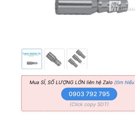
Suction
adapter
Osung
Mua SỈ, SỐ LƯỢNG LỚN liên hệ Zalo
(tìm hiểu
0903 792 795
(Click copy SDT)