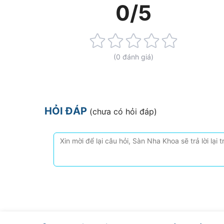
0/5
Rating:
0%
(0 đánh giá)
HỎI ĐÁP
(chưa có hỏi đáp)