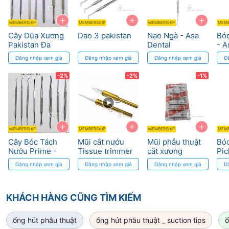
+
+
+
MEMBERSHIP
MEMBERSHIP
MEMBERSHIP
MEMB
Cây Dũa Xương
Dao 3 pakistan
Nạo Ngà - Asa
Bó
Pakistan Đa
Dental
- A
Năng - 2 Đầu
Đăng nhập xem giá
Đăng nhập xem giá
Đăng nhập xem giá
Đ
Đặc Biệt
-2%
-2%
-1%
+
+
+
MEMBERSHIP
MEMBERSHIP
MEMBERSHIP
MEMB
Cây Bóc Tách
Mũi cắt nướu
Mũi phẫu thuật
Bó
Nướu Prime -
Tissue trimmer
cắt xương
Pic
Dụng cụ tách mô
NTI
Dentpsly
Den
Đăng nhập xem giá
Đăng nhập xem giá
Đăng nhập xem giá
Đ
mềm không gây
Dentsply Sirona
tổn thương
KHÁCH HÀNG CŨNG TÌM KIẾM
ống hút phẫu thuật
ống hút phẫu thuật _ suction tips
ố