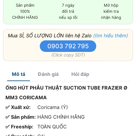
Sản phẩm
7 ngày
Mở hộp
100%
đổi trả
kiểm tra
CHÍNH HÃNG
nếu sp lỗi
nhận hàng
Mua SỈ, SỐ LƯỢNG LỚN liên hệ Zalo
(tìm hiểu thêm)
0903 792 795
(Click copy SDT)
Mô tả
Đánh giá
Hỏi đáp
ỐNG HÚT PHẪU THUẬT SUCTION TUBE FRAZIER Ø
MM3 CORICAMA
✅ Xuất xứ:
Coricama (Ý)
✅ Sản phẩm:
HÀNG CHÍNH HÃNG
✅ Freeship:
TOÀN QUỐC