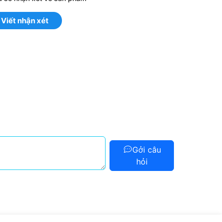
Viết nhận xét
Gởi câu
hỏi