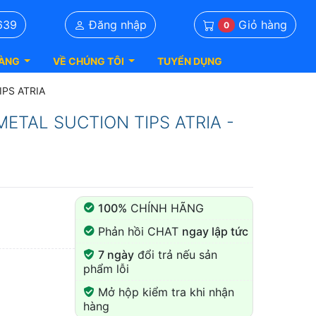
Giỏ hàng
639
Đăng nhập
0
ÀNG
VỀ CHÚNG TÔI
TUYỂN DỤNG
IPS ATRIA
- METAL SUCTION TIPS ATRIA -
100%
CHÍNH HÃNG
Phản hồi CHAT
ngay lập tức
7 ngày
đổi trả nếu sản
phẩm lỗi
Mở hộp kiểm tra khi nhận
hàng