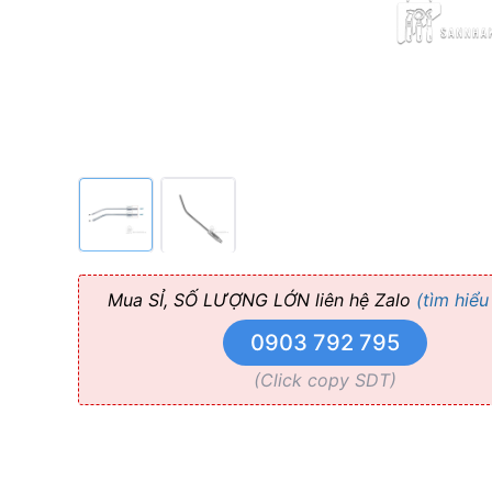
-
METAL
SUCTION
TIPS
ATRIA
Mua SỈ, SỐ LƯỢNG LỚN liên hệ Zalo
(tìm hiểu
0903 792 795
(Click copy SDT)