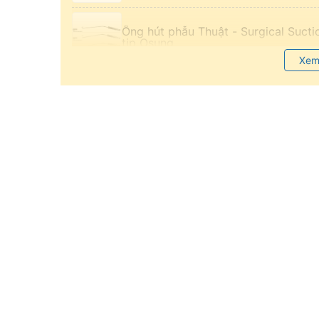
Ống hút phẫu Thuật - Surgical Sucti
tip Osung
Xem
Ống hút phẫu Thuật - Surgical Sucti
adapter Osung
Ống hút phẫu thuật Osung