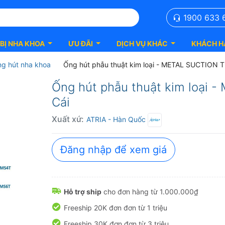
1900 633 
 BỊ NHA KHOA
ƯU ĐÃI
DỊCH VỤ KHÁC
KHÁCH H
g hút nha khoa
Ống hút phẫu thuật kim loại - METAL SUCTION T
Ống hút phẫu thuật kim loại 
Cái
Xuất xứ:
ATRIA
- Hàn Quốc
Đăng nhập để xem giá
Hỗ trợ ship
cho đơn hàng từ 1.000.000₫
Freeship 20K đơn đơn từ 1 triệu
Freeship 30K đơn đơn từ 3 triệu