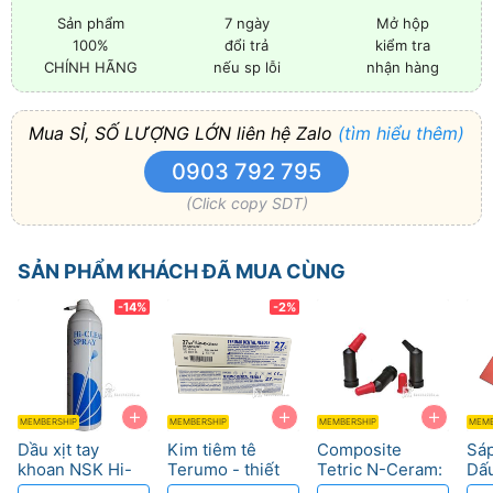
Sản phẩm
7 ngày
Mở hộp
100%
đổi trả
kiểm tra
CHÍNH HÃNG
nếu sp lỗi
nhận hàng
Mua SỈ, SỐ LƯỢNG LỚN liên hệ Zalo
(tìm hiểu thêm)
0903 792 795
(Click copy SDT)
SẢN PHẨM KHÁCH ĐÃ MUA CÙNG
-14%
-2%
+
+
+
MEMBERSHIP
MEMBERSHIP
MEMBERSHIP
MEMB
Dầu xịt tay
Kim tiêm tê
Composite
Sáp
khoan NSK Hi-
Terumo - thiết
Tetric N-Ceram:
Dấu
Clean 550ml,
kế ba cạnh siêu
Vật liệu nhộng
Độ 