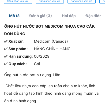
Đăng nhập xem giá
Đăng nhập xem giá
Đăng nhập xem giá
Đ
tiêu chuẩn FDA
sắc
quang trùng hợp
Ca
cao cấp
Mô tả
Đánh giá (3)
Hỏi đáp
Đặc điểm 
ỐNG HÚT NƯỚC BỌT MEDICOM NHỰA CAO CẤP,
ĐƠN DÙNG
✅ Xuất xứ:
Medicom (Canada)
✅ Sản phẩm:
HÀNG CHÍNH HÃNG
✅ Hạn sử dụng:
06/2029
✅ Quy cách:
Gói
Ống hút nước bọt sử dụng 1 lần.
Chất liệu nhựa cao cấp, an toàn cho sức khỏe, linh
hoạt dễ dàng tạo hình theo hình dáng mong muốn và
ổn định hình dạng.