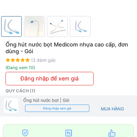
Phòng
Khám
Ống hút nước bọt Medicom nhựa cao cấp, đơn
dùng - Gói
Rating:
100%
(3 đánh giá)
(Đang xem 10)
Đăng nhập để xem giá
QUY CÁCH (1)
Ống hút nước bọt
| Gói
MUA HÀNG
Đăng nhập xem giá