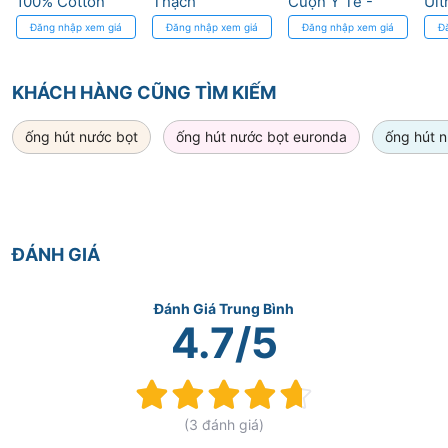
100% Cotton
Thạch
Cuộn Y Tế -
Ult
Tinh Khiết 15
Thiết Kế An
Sod
Đăng nhập xem giá
Đăng nhập xem giá
Đăng nhập xem giá
Đ
Cuộn
Toàn, Dễ Sử
- 
Dụng
Ră
KHÁCH HÀNG CŨNG TÌM KIẾM
ống hút nước bọt
ống hút nước bọt euronda
ống hút n
ĐÁNH GIÁ
Đánh Giá Trung Bình
4.7/5
Rating:
93.3%
(3 đánh giá)