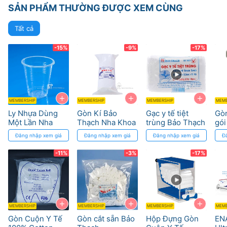
SẢN PHẨM THƯỜNG ĐƯỢC XEM CÙNG
Tất cả
-15%
-9%
-17%
+
+
+
MEMBERSHIP
MEMBERSHIP
MEMBERSHIP
MEMB
Ly Nhựa Dùng
Gòn Kí Bảo
Gạc y tế tiệt
Gòn
Một Lần Nha
Thạch Nha Khoa
trùng Bảo Thạch
gói
Khoa - An Toàn
– Không Phụ
- 100% cotton tự
100
Đăng nhập xem giá
Đăng nhập xem giá
Đăng nhập xem giá
Đ
Vệ Sinh
Gia, Thấm Hút
nhiên
Cao
-11%
-3%
-17%
+
+
+
MEMBERSHIP
MEMBERSHIP
MEMBERSHIP
MEMB
Gòn Cuộn Y Tế
Gòn cắt sẵn Bảo
Hộp Đựng Gòn
EN