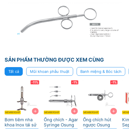
SẢN PHẨM THƯỜNG ĐƯỢC XEM CÙNG
Tất cả
Mũi khoan phẫu thuật
Banh miệng & Bóc tách
-11%
-1%
-1%
+
+
+
MEMBERSHIP
MEMBERSHIP
MEMBERSHIP
MEMB
Bơm tiêm nha
Ống chích - Agar
Ống chích hút
Ki
khoa Inox tái sử
Syringe Osung
ngược Osung
Sep