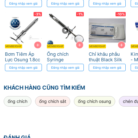
dụng từ Pakistan
kim
Đăng nhập xem giá
Đăng nhập xem giá
Đăng nhập xem giá
Đ
giả
-3%
-1%
-10%
+
+
+
MEMBERSHIP
MEMBERSHIP
MEMBERSHIP
MEMB
Bơm Tiêm Áp
Ống chích
Chỉ khâu phẫu
Kim
Lực Osung 1.8cc
Syringe
thuật Black Silk
- M
- An Toàn và
Aspirating,
không tiêu đa
sil
Đăng nhập xem giá
Đăng nhập xem giá
Đăng nhập xem giá
Đ
Chính Xác
nickel coated on
sợi với lớp phủ
trù
brass Osung
silicon
KHÁCH HÀNG CŨNG TÌM KIẾM
ống chích
ống chích sắt
ống chích osung
chén đ
ĐÁNH GIÁ