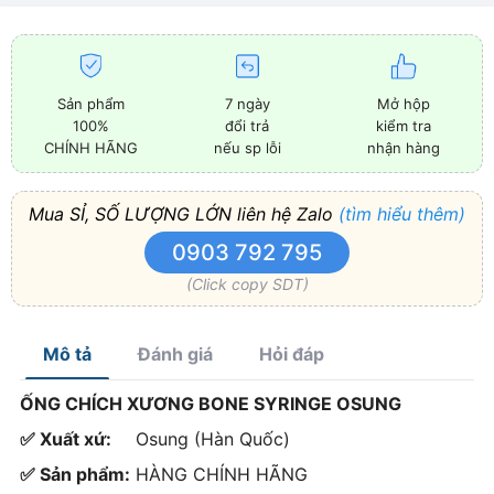
Sản phẩm
7 ngày
Mở hộp
100%
đổi trả
kiểm tra
CHÍNH HÃNG
nếu sp lỗi
nhận hàng
Mua SỈ, SỐ LƯỢNG LỚN liên hệ Zalo
(tìm hiểu thêm)
0903 792 795
(Click copy SDT)
Mô tả
Đánh giá
Hỏi đáp
ỐNG CHÍCH XƯƠNG BONE SYRINGE OSUNG
✅ Xuất xứ:
Osung (Hàn Quốc)
✅ Sản phẩm:
HÀNG CHÍNH HÃNG