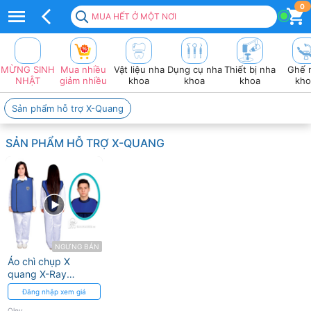
Top
0
MUA HẾT Ở MỘT NƠI
50+
sản
MỪNG SINH
Mua nhiều
Vật liệu nha
Dụng cụ nha
Thiết bị nha
Ghế 
Phẩm
NHẬT
giảm nhiều
khoa
khoa
khoa
kho
OLEY
Sản phẩm hỗ trợ X-Quang
Giá
SẢN PHẨM HỖ TRỢ X-QUANG
tốt
2026
❤️
VAT
đầy
NGƯNG BÁN
Áo chì chụp X
đủ
quang X-Ray
Radiation Protective
Đăng nhập xem giá
Aprons (người lớn
Oley