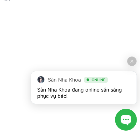
và trẻ em) Oley
Sàn Nha Khoa
ONLINE
Sàn Nha Khoa đang online sẳn sàng 
phục vụ bác!